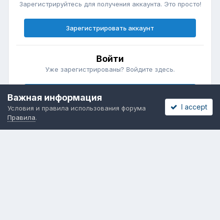
Зарегистрируйтесь для получения аккаунта. Это просто!
Зарегистрировать аккаунт
Войти
Уже зарегистрированы? Войдите здесь.
Войти сейчас
Важная информация
I accept
Условия и правила использования форума
Правила
.
Бесплатные объявления
Телеграмм
Новости рынка окон
ОНЛАЙН-ВЫСТАВКА ОКОН
Язык
Обратная связь
Cookies
Powered by Invision Community