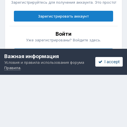
Зарегистрируйтесь для получения аккаунта. Это просто!
Зарегистрировать аккаунт
Войти
Уже зарегистрированы? Войдите здесь.
Войти сейчас
Важная информация
I accept
Условия и правила использования форума
Правила
.
Бесплатные объявления
Телеграмм
Новости рынка окон
ОНЛАЙН-ВЫСТАВКА ОКОН
Язык
Обратная связь
Cookies
Powered by Invision Community