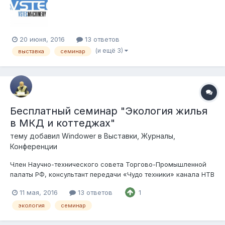
22 октября 2016 Алматы и участвовать в выставках:...
20 июня, 2016
13 ответов
(и ещё 3)
выставка
семинар
Бесплатный семинар "Экология жилья
в МКД и коттеджах"
тему добавил
Windower
в
Выставки, Журналы,
Конференции
Член Научно-технического совета Торгово-Промышленной
палаты РФ, консультант передачи «Чудо техники» канала НТВ
кандидат физико-математических наук Бутцев Борис
11 мая, 2016
13 ответов
1
Иванович приглашает в 10 часов утра 12 мая 2016 года всех
желающих на бесплатный семинар Экология жилья в МКД и
экология
семинар
коттеджах...