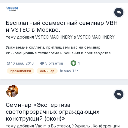
Бесплатный совместный семинар VBH
и VSTEC в Москве.
тему добавил
VSTEC MACHINERY
в
VSTEC MACHINERY
Уважаемые коллеги, приглашаем вас на семинар
«Инновационные технологии и решения в производстве
светопрозрачных конструкций" который пройдет 18 мая 2016
10 мая, 2016
5 ответов
1
года в Москве. План мероприятия: Деловая встреча - план
мероприятия - VSTEC+VBH 2016 MSK.pdf 14:00-14:30
(и ещё 3)
презентация
семинар
Регистрация участников...
Семинар «Экспертиза
светопрозрачных ограждающих
конструкций (окон)»
тему добавил
Vadim
в
Выставки, Журналы, Конференции