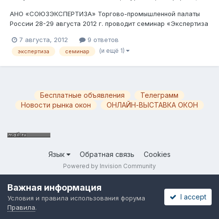
АНО «СОЮЗЭКСПЕРТИЗА» Торгово-промышленной палаты
России 28-29 августа 2012 г. проводит семинар «Экспертиза
светопрозрачных ограждающих конструкций (окон)». Вести
7 августа, 2012
9 ответов
мероприятие будет Пригожин В.Е., надеюсь в этой теме он
(и ещё 1)
экспертиза
семинар
подробно опишет суть, состав, расписание обучения. Так же
было бы интересн...
Бесплатные объявления
Телеграмм
Новости рынка окон
ОНЛАЙН-ВЫСТАВКА ОКОН
Язык
Обратная связь
Cookies
Powered by Invision Community
Важная информация
I accept
Условия и правила использования форума
Правила
.