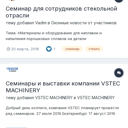
Семинар для сотрудников стекольной
отрасли
тему добавил
Vadim
в
Оконные новости от участников
Тема: «Материалы и оборудование для наплавки и
напыления порошковых сплавов на детали
формокомплектов. Применение износостойких плит CDP для
20 марта, 2018
1
семинар
стекло
увеличения ресурса работы оборудования составных цехов
подготовки сырья». Дата проведения семинара: 29.03.2018
Стоимость участия: Бесплатно. М...
Семинары и выставки компании VSTEC
MACHINERY
тему добавил
VSTEC MACHINERY
в
VSTEC MACHINERY
Добрый день коллеги, компания VSTEC планирует провести
ряд семинаров: 27 июля 2016 Екатеринбург 17 август 2016
Нижний Новгород 31 августа 2016 Ростов-на-Дону 04 октября
2016 Москва 18 октября 2016 Казань 08 октября 2016 Самара