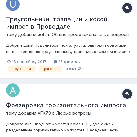
Треугольники, трапеции и косой
импост в Проведале
тему добавил
uefa
в
Общие профессиональные вопросы
Добрый день! Поделитесь, пожалуйста, опытом и советами
по изготовлению треугольников, трапеций, косых импостов в
алюминиевом профиле системы Проведал. Что касается
13 сентября, 2017
17 ответов
треугольников и трапеций - есть ли какие-то ограничения по
(и ещё 2)
треугольник
трапеция
размерам углов? Какие угловые закладные можно
придумать для соединения профи...
Фрезеровка горизонтального импоста
тему добавил
AFK79
в
Любые вопросы
Доброго дня. Вводная: имеется рама ПВХ, две фиксы,
разделенные горизонтально импостом. Фасадная часть
остекления, 8-й этаж. Вопрос: требуется ли фрезеровка