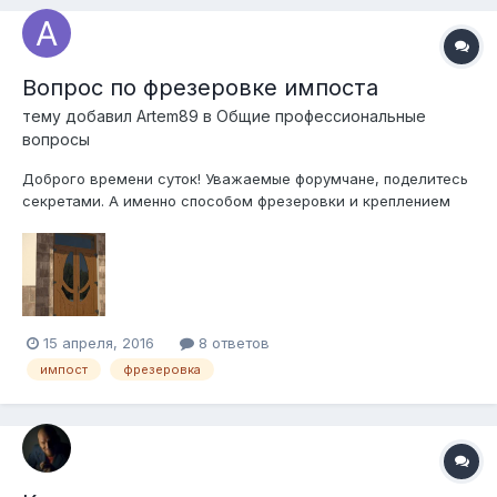
Вопрос по фрезеровке импоста
тему добавил
Artem89
в
Общие профессиональные
вопросы
Доброго времени суток! Уважаемые форумчане, поделитесь
секретами. А именно способом фрезеровки и креплением
импоста в нестандартных изделиях. Каким оборудованием
отфрезеровать импост, который крепится к раме не под
углом 90? К примеру, как на конструкции на картинке?!
15 апреля, 2016
8 ответов
импост
фрезеровка