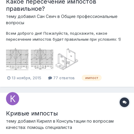
Какое пересечение импостов
правильное?
тему добавил
Сан Сеич
в
Общие профессиональные
вопросы
Всем доброго дня! Пожалуйста, подскажите, какое
пересечение импостов будет правильным при условиях: 1)
Профиль 5-ти камерный с толщиной наружных и внутренних
стенок 3 мм (класс "А"). 2) Рама 70 мм. 3) Стеклопакет 40 мм
(4М1*14*4М1*14*4М1 Low-e) 4) Армир 1,3 мм, замкнутый (в
раме и импосте...
13 ноября, 2015
77 ответов
импост
Кривые импосты
тему добавил
Кирилл
в
Консультации по вопросам
качества: помощь специалиста