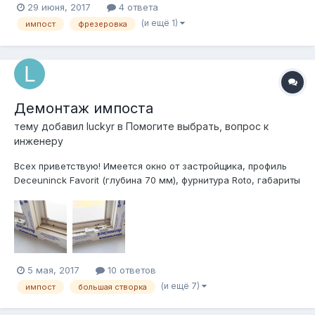
29 июня, 2017
4 ответа
сливных отверстий на импосте? Возможные варианты:
(и ещё 1)
импост
фрезеровка
обязательно; желательно; не нужно; категорически не надо
делать.
Демонтаж импоста
тему добавил
luckyr
в
Помогите выбрать, вопрос к
инженеру
Всех приветствую! Имеется окно от застройщика, профиль
Deceuninck Favorit (глубина 70 мм), фурнитура Roto, габариты
всего проема — около 1150 x 1440 мм. Есть желание
демонтировать две установленные створки (одна —
поворотная, другая — поворотно-откидная) и поставить
вместо них одну большую,...
5 мая, 2017
10 ответов
(и ещё 7)
импост
большая створка