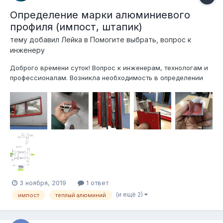
Определение марки алюминиевого
профиля (импост, штапик)
тему добавил
Лейка
в
Помогите выбрать, вопрос к
инженеру
Доброго времени суток! Вопрос к инженерам, технологам и
профессионалам. Возникла необходимость в определении
марки профиля, чтобы понять какой импост и штапик
заказывать. Ширина(толщина улица/помещение) системы
теплого алюминия 78-79мм. Буду признателен за подсказки.
3 ноября, 2019
1 ответ
(и ещё 2)
импост
теплый алюминий