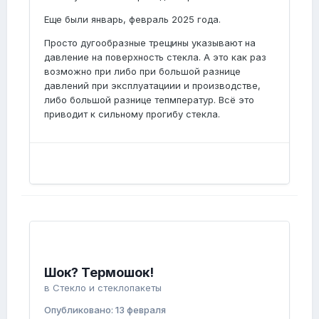
На мой взгляд, что-то перетянули
механически при креплении. Или
Еще были январь, февраль 2025 года.
деформация (изгиб) рамы.
Просто дугообразные трещины указывают на
давление на поверхность стекла. А это как раз
возможно при либо при большой разнице
давлений при эксплуатациии и производстве,
либо большой разнице тепмператур. Всё это
приводит к сильному прогибу стекла.
Шок? Термошок!
в
Стекло и стеклопакеты
Опубликовано:
13 февраля