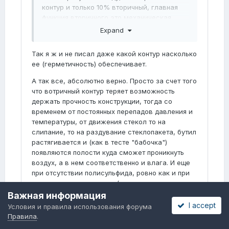
контур и только 10% вторичный, главная
функция вторичного это механическая
прочность.
Expand
Так я ж и не писал даже какой контур насколько
ее (герметичность) обеспечивает.
А так все, абсолютно верно. Просто за счет того
что вотричный контур теряет возможность
держать прочность конструкции, тогда со
временем от постоянных перепадов давления и
температуры, от движения стекол то на
слипание, то на раздувание стеклопакета, бутил
растягивается и (как в тесте "бабочка")
появляются полости куда сможет проникнуть
воздух, а в нем соответственно и влага. И еще
при отсутствии полисульфида, ровно как и при
его отслоении от стекла (что и происходит при
воздействии УФ), стекло на на одном бутиле
Важная информация
держаться не сможет и начнет "сползать".
I accept
Условия и правила использования форума
Правила
.