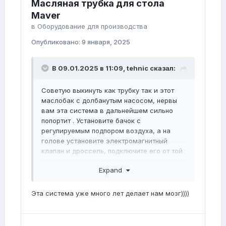
Масляная трубка для стола
Maver
в
Оборудование для производства
Опубликовано:
9 января, 2025
В 09.01.2025 в 11:09,
tehnic
сказал:
Советую выкинуть как трубку так и этот
маслобак с долбанутым насосом, нервы
вам эта система в дальнейшем сильно
попортит . Установите бачок с
регулируемым подпором воздуха, а на
голове установите электромагнитный
клапан и дроссель, подключите его от той
колодки, которая идёт на бывший
Expand
импульсный насос подачи масла и будет
вам счастье)). Трубка обычная 6 для
пневматики, только по мягче берите.
Эта система уже много лет делает нам мозг))))
Клапан на голове подключить не проблема,
в основном кабеле есть свободные жилы.