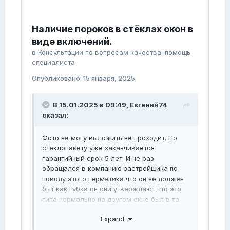
Наличие пороков в стёклах окон в
виде включений.
в
Консультации по вопросам качества: помощь
специалиста
Опубликовано:
15 января, 2025
В 15.01.2025 в 09:49,
Евгений74
сказал:
Фото не могу выложить не проходит. По
стеклопакету уже заканчивается
гарантийный срок 5 лет. И не раз
обращался в компанию застройщика по
поводу этого герметика что он не должен
быт как губка он они утверждают что это
типа нормально на другом окне был в та
же самая проблема но там произошло
Expand
разгерметизация и там был конденсат они