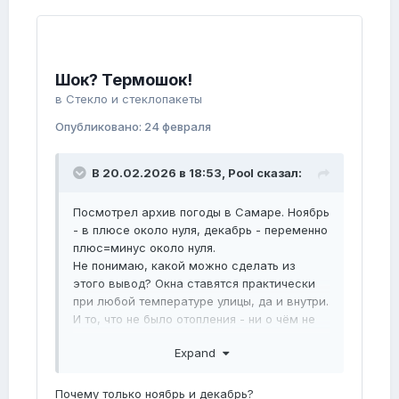
Шок? Термошок!
в
Стекло и стеклопакеты
Опубликовано:
24 февраля
В 20.02.2026 в 18:53,
Pool
сказал:
Посмотрел архив погоды в Самаре. Ноябрь
- в плюсе около нуля, декабрь - переменно
плюс=минус около нуля.
Не понимаю, какой можно сделать из
этого вывод? Окна ставятся практически
при любой температуре улицы, да и внутри.
И то, что не было отопления - ни о чём не
говорит.
Expand
Есть какие предположения у Вас по
причине?
Почему только ноябрь и декабрь?