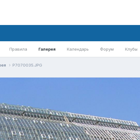
Правила
Галерея
Календарь
Форум
Клубы
рея
P7070035.JPG