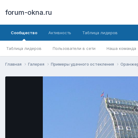
forum-okna.ru
Сообщество
Активность
Таблица лидеров
Таблица лидеров
Пользователи в сети
Наша команда
Главная
Галерея
Примеры удачного остекления
Оранже