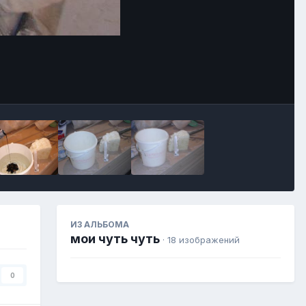
Image Tools
ИЗ АЛЬБОМА
мои чуть чуть
· 18 изображений
0