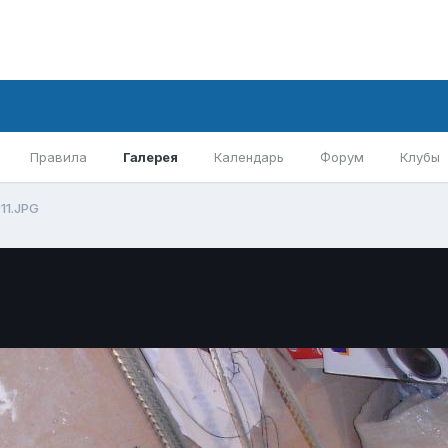
Правила
Галерея
Календарь
Форум
Клубы
11.JPG