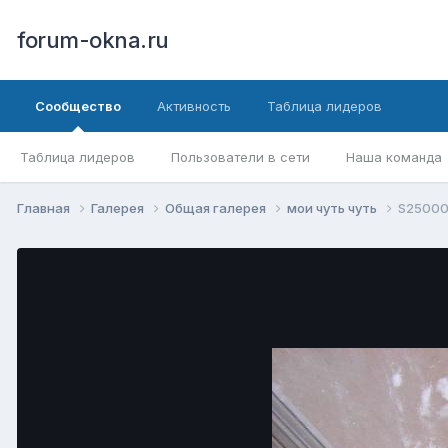
forum-okna.ru
Сообщество
Активность
Таблица лидеров
Таблица лидеров
Пользователи в сети
Наша команда
Главная
Галерея
Общая галерея
мои чуть чуть
S25000