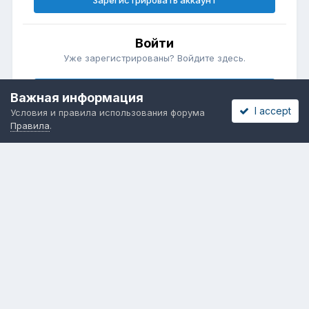
Зарегистрировать аккаунт
Войти
Уже зарегистрированы? Войдите здесь.
Войти сейчас
Важная информация
I accept
Условия и правила использования форума
Правила
.
Бесплатные объявления
Телеграмм
Новости рынка окон
ОНЛАЙН-ВЫСТАВКА ОКОН
Язык
Обратная связь
Cookies
Powered by Invision Community