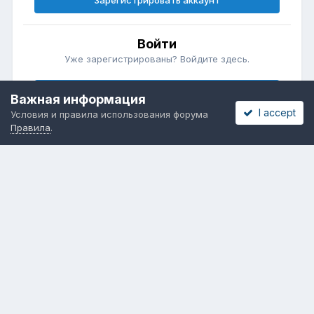
Зарегистрировать аккаунт
Войти
Уже зарегистрированы? Войдите здесь.
Войти сейчас
Важная информация
I accept
Условия и правила использования форума
Правила
.
Бесплатные объявления
Телеграмм
Новости рынка окон
ОНЛАЙН-ВЫСТАВКА ОКОН
Язык
Обратная связь
Cookies
Powered by Invision Community