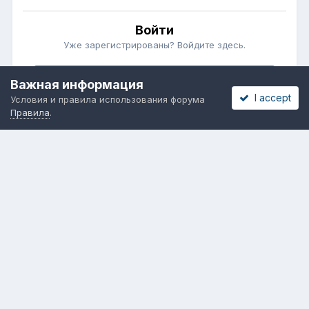
Войти
Уже зарегистрированы? Войдите здесь.
Войти сейчас
Важная информация
I accept
Условия и правила использования форума
Правила
.
Бесплатные объявления
Телеграмм
Новости рынка окон
ОНЛАЙН-ВЫСТАВКА ОКОН
Язык
Обратная связь
Cookies
Powered by Invision Community