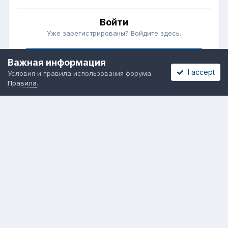
Войти
Уже зарегистрированы? Войдите здесь.
Войти сейчас
Важная информация
I accept
Условия и правила использования форума
Правила
.
Бесплатные объявления
Телеграмм
Новости рынка окон
ОНЛАЙН-ВЫСТАВКА ОКОН
Язык
Обратная связь
Cookies
Powered by Invision Community