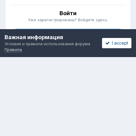
Войти
Уже зарегистрированы? Войдите здесь.
Войти сейчас
Важная информация
I accept
Условия и правила использования форума
Правила
.
Бесплатные объявления
Телеграмм
Новости рынка окон
ОНЛАЙН-ВЫСТАВКА ОКОН
Язык
Обратная связь
Cookies
Powered by Invision Community