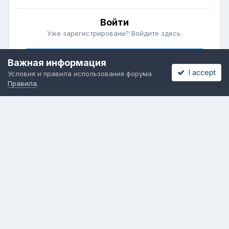
Войти
Уже зарегистрированы? Войдите здесь.
Войти сейчас
Важная информация
I accept
Условия и правила использования форума
Правила
.
Бесплатные объявления
Телеграмм
Новости рынка окон
ОНЛАЙН-ВЫСТАВКА ОКОН
Язык
Обратная связь
Cookies
Powered by Invision Community