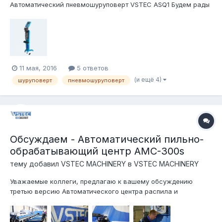
Автоматический пневмошуруповерт VSTEC ASQ1 Будем рады
услышать ваше мнение. Мы со своей стороны с радостью
ответим на все ваши вопросы. Характеристики: · Вес: 95 kg ·
Давление: 6-8 bar Габаритные размеры: · Длина: 512 mm ·
Ширина: 745 m...
11 мая, 2016
5 ответов
(и ещё 4)
шуруповерт
пневмошуруповерт
Обсуждаем - Автоматический пильно-
обрабатывающий центр AMC-300s
тему добавил
VSTEC MACHINERY
в
VSTEC MACHINERY
Уважаемые коллеги, предлагаю к вашему обсуждению
третью версию Автоматического центра распила и
обработки профиля AMC-300s Будем рады услышать ваше
мнение. Мы со своей стороны с радостью ответим на все
ваши вопросы, предложения по доработке как интерфейса,