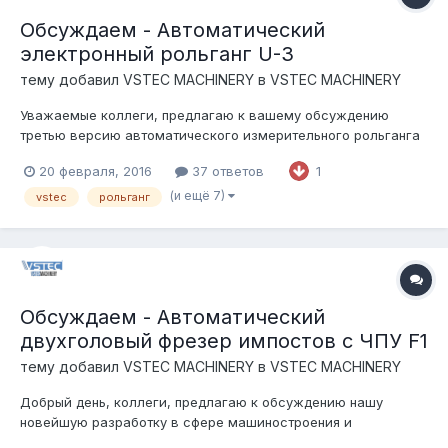
Обсуждаем - Автоматический
электронный рольганг U-3
тему добавил
VSTEC MACHINERY
в
VSTEC MACHINERY
Уважаемые коллеги, предлагаю к вашему обсуждению
третью версию автоматического измерительного рольганга
(упора) 2016 г.в. Будем рады услышать ваше мнение. Мы со
20 февраля, 2016
37 ответов
1
своей стороны с радостью ответим на все ваши вопросы,
предложения по доработке как интерфейса, электрики,
(и ещё 7)
vstec
рольганг
логики, так и деталей. Хар...
Обсуждаем - Автоматический
двухголовый фрезер импостов с ЧПУ F1
тему добавил
VSTEC MACHINERY
в
VSTEC MACHINERY
Добрый день, коллеги, предлагаю к обсуждению нашу
новейшую разработку в сфере машиностроения и
автоматики: Автоматический двухголовочный фрезер