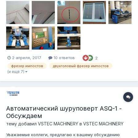
импостов с числовым программным управлением VSTEC F1
Станок прошел испытания в полевых условиях на площадях
оконного завода Лабрадор в Санкт-Пет...
2 апреля, 2017
10 ответов
2
фрезер импостов
двухголовый фрезер импостов
(и ещё 7)
Автоматический шуруповерт ASQ-1 -
Обсуждаем
тему добавил
VSTEC MACHINERY
в
VSTEC MACHINERY
Уважаемые коллеги, предлагаю к вашему обсуждению