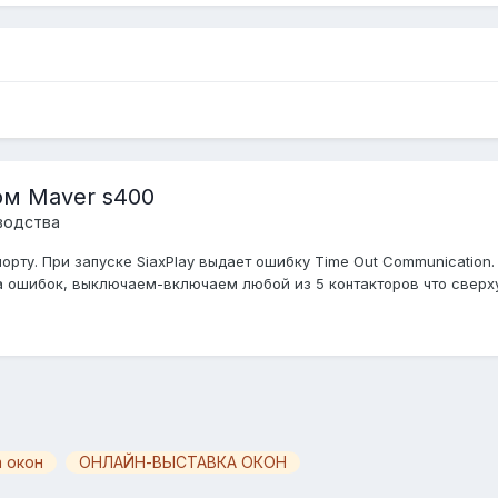
ом Maver s400
водства
орту. При запуске SiaxPlay выдает ошибку Time Out Communication
 ошибок, выключаем-включаем любой из 5 контакторов что сверху с
 окон
ОНЛАЙН-ВЫСТАВКА ОКОН