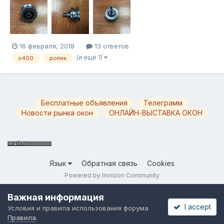
раскручивается. А сильнее пробовать не хочется, не зная что
там.
16 февраля, 2018
13 ответов
(и ещё 1)
s400
ролик
Бесплатные объявления
Телеграмм
Новости рынка окон
ОНЛАЙН-ВЫСТАВКА ОКОН
Язык
Обратная связь
Cookies
Powered by Invision Community
Важная информация
I accept
Условия и правила использования форума
Правила
.