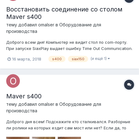
Восстановить соединение со столом
Maver s400
тему добавил
omalser
в
Оборудование для
производства
Доброго всем дня! Компьютер не видит стол по com-порту.
При запуске SiaxPlay выдает ошибку Time Out Communication.
При этом он и включается странно. Последовательность
(и ещё 1)
16 марта, 2018
s400
siax150
такая: включаем рубильник, нажимаем кнопку сброса
ошибок, выключаем-включаем любой из 5 контакторов что
сверху стоят, опят...
Maver s400
тему добавил
omalser
в
Оборудование для
производства
Доброго дня всем! Подскажите кто сталкивался. Разборные
ли ролики на которых ездит сам мост или нет? Если да, то
как? А то с двух сторон сделано под шестигранник, но не