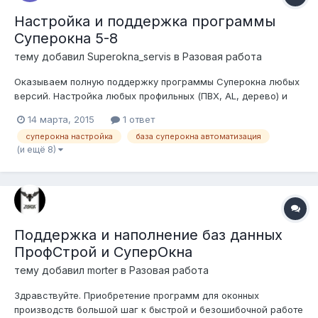
Настройка и поддержка программы
Суперокна 5-8
тему добавил
Superokna_servis
в
Разовая работа
Оказываем полную поддержку программы Суперокна любых
версий. Настройка любых профильных (ПВХ, AL, дерево) и
фурнитурных систем. Разработка оптимальной выходной
14 марта, 2015
1 ответ
документации под реалии Вашего производства. Связка
суперокна настройка
база суперокна автоматизация
Суперокна + 1С. Выгрузки в станки. Наша команда это
(и ещё 8)
специалисты более чем с 10 л...
Поддержка и наполнение баз данных
ПрофСтрой и СуперОкна
тему добавил
morter
в
Разовая работа
Здравствуйте. Приобретение программ для оконных
производств большой шаг к быстрой и безошибочной работе