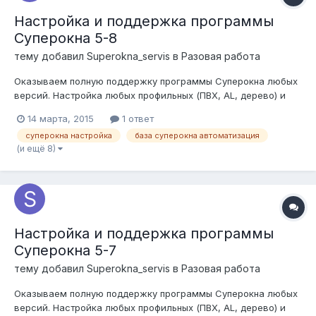
Настройка и поддержка программы
Суперокна 5-8
тему добавил
Superokna_servis
в
Разовая работа
Оказываем полную поддержку программы Суперокна любых
версий. Настройка любых профильных (ПВХ, AL, дерево) и
фурнитурных систем. Разработка оптимальной выходной
14 марта, 2015
1 ответ
документации под реалии Вашего производства. Связка
суперокна настройка
база суперокна автоматизация
Суперокна + 1С. Выгрузки в станки. Наша команда это
(и ещё 8)
специалисты более чем с 10 л...
Настройка и поддержка программы
Суперокна 5-7
тему добавил
Superokna_servis
в
Разовая работа
Оказываем полную поддержку программы Суперокна любых
версий. Настройка любых профильных (ПВХ, AL, дерево) и