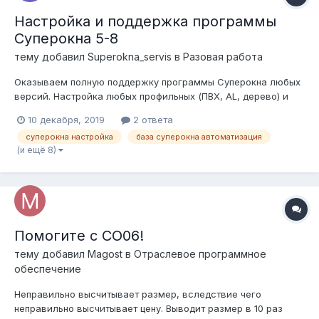
Настройка и поддержка программы
Суперокна 5-8
тему добавил
Superokna_servis
в
Разовая работа
Оказываем полную поддержку программы Суперокна любых
версий. Настройка любых профильных (ПВХ, AL, дерево) и
фурнитурных систем. Разработка оптимальной выходной
10 декабря, 2019
2 ответа
документации под реалии Вашего производства. Связка
суперокна настройка
база суперокна автоматизация
Суперокна + 1С. Выгрузки в станки. Наша команда это спец...
(и ещё 8)
Помогите с СО06!
тему добавил
Magost
в
Отраслевое программное
обеспечение
Неправильно высчитывает размер, вследствие чего
неправильно высчитывает цену. Выводит размер в 10 раз