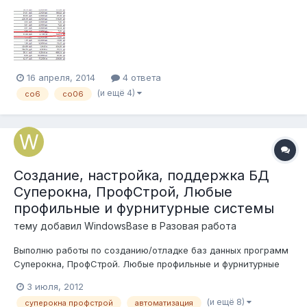
меньше. Где нужно подкрутить, чтобы все встало на место?
16 апреля, 2014
4 ответа
(и ещё 4)
со6
со06
Создание, настройка, поддержка БД
Суперокна, ПрофСтрой, Любые
профильные и фурнитурные системы
тему добавил
WindowsBase
в
Разовая работа
Выполню работы по созданию/отладке баз данных программ
Суперокна, ПрофСтрой. Любые профильные и фурнитурные
системы. Выгрузка в станки, Организация связки
3 июля, 2012
Суперокна+1С, дополнительные модули, внедрение
(и ещё 8)
суперокна профстрой
автоматизация
соответственно бизнесс-процессов Вашей компании. Работы