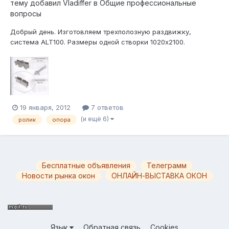
тему добавил
Vladiffer
в
Общие профессиональные
вопросы
Добрый день. Изготовляем трехполозную раздвижку,
система ALT100. Размеры одной створки 1020х2100.
Заполнение стекло 6 мм. Вес створки получается около 31 кг.
Инженеры считают, что стандартный ролик 8 RU/204 не
справится с такой нагрузкой. Я пытался найти ролик
усиленный 8 RU/03 (с двумя колесиками,...
19 января, 2012
7 ответов
(и ещё 6)
ролик
опора
Бесплатные объявления
Телеграмм
Новости рынка окон
ОНЛАЙН-ВЫСТАВКА ОКОН
Язык
Обратная связь
Cookies