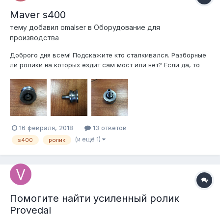
Maver s400
тему добавил
omalser
в
Оборудование для
производства
Доброго дня всем! Подскажите кто сталкивался. Разборные
ли ролики на которых ездит сам мост или нет? Если да, то
как? А то с двух сторон сделано под шестигранник, но не
раскручивается. А сильнее пробовать не хочется, не зная что
там.
16 февраля, 2018
13 ответов
(и ещё 1)
s400
ролик
Помогите найти усиленный ролик
Provedal