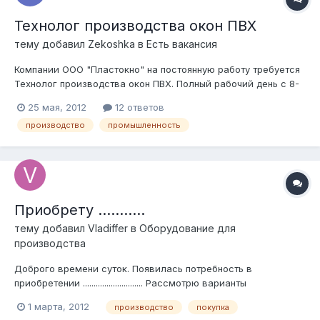
Технолог производства окон ПВХ
тему добавил
Zekoshka
в
Есть вакансия
Компании ООО "Пластокно" на постоянную работу требуется
Технолог производства окон ПВХ. Полный рабочий день с 8-
00 до 17-00, з/п от 40 000 руб. Обязанности: Обработка
25 мая, 2012
12 ответов
заказов, поступающих на производство; подготовка рабочей
производство
промышленность
документации; контроль технологического процесса,
контроль соблюдения тех...
Приобрету ...........
тему добавил
Vladiffer
в
Оборудование для
производства
Доброго времени суток. Появилась потребность в
приобретении ............................ Рассмотрю варианты
приобретения как б/у так и новой .......... Рассчитываю на Вашу
1 марта, 2012
производство
покупка
помощь. Помощь можете найти тут: http://tybet3market.ru/