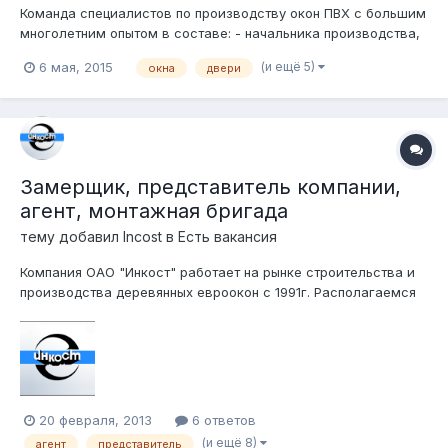
Команда специалистов по производству окон ПВХ с большим
многолетним опытом в составе: - начальника производства,
- технолога/наладчика программного обеспечения, -
(и ещё 5)
6 мая, 2015
окна
двери
механика по настройке оборудования, - менеджер по
продаже окон, - сборщиков пвх конструкций (полный цикл от
порезки до штапиковки...
Замерщик, представитель компании,
агент, монтажная бригада
тему добавил
Incost
в
Есть вакансия
Компания ОАО "Инкост" работает на рынке строительства и
производства деревянных евроокон с 1991г. Располагаемся
мы в г. Чебоксары, Чувашской Республики. Мы ищем
квалифицированного представителя по Москве и МО, а так
же в Нижнем Новгороде и Владимирской области. Так же,
готовы рассмотреть и из д...
20 февраля, 2013
6 ответов
(и ещё 8)
агент
представитель