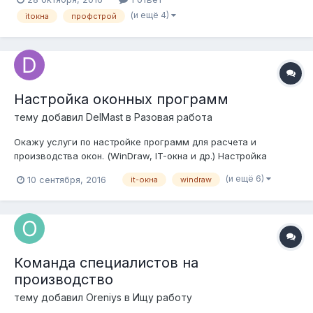
программу IT Окна Производство 3.1.2.5. При попытке
(и ещё 4)
itокна
профстрой
подключиться к базе Профстроя, IT Окна выдают сообщение
об ошибке "Ошибка открытия списка сче...
Настройка оконных программ
тему добавил
DelMast
в
Разовая работа
Окажу услуги по настройке программ для расчета и
производства окон. (WinDraw, IT-окна и др.) Настройка
профильных систем, фурнитуры, безбумажного
(и ещё 6)
10 сентября, 2016
it-окна
windraw
производства, планирование производства, любая
отчетность. Есть опыт внедрения программ на действующих
производствах. Полное и глубокое понимание технол...
Команда специалистов на
производство
тему добавил
Oreniys
в
Ищу работу