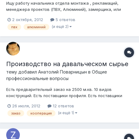
Ищу работу начальника отдела монтажа , рекламаций,
менеджера проектов (ПВХ, Алюминий), замерщика, или
специалиста по ремонту окон. образование - Строительство
2 октября, 2012
5 ответов
и эксплуатация зданий и сооружений. Техник-строитель,
(и ещё 2)
пвх
алюминий
технолог. с 1997 года работал монтажником, потом -
замерщиком окон ПВХ. с 20...
Производство на давальческом сырье
тему добавил
Анатолий Поварницын
в
Общие
профессиональные вопросы
Есть предварительный заказ на 2500 м.кв. 10 видов
конструкций. Есть поставщики профиля. Есть поставщики
пакетов. Есть поставщики фурнитуры. Есть поставщики пленки
26 июля, 2012
12 ответов
для ламинирования. Свое производство ставить не хочу.
(и ещё 1)
заказ
кооперация
Нужен производитель окон кому нужен объем работы.
Условия: - только "белые" офици...