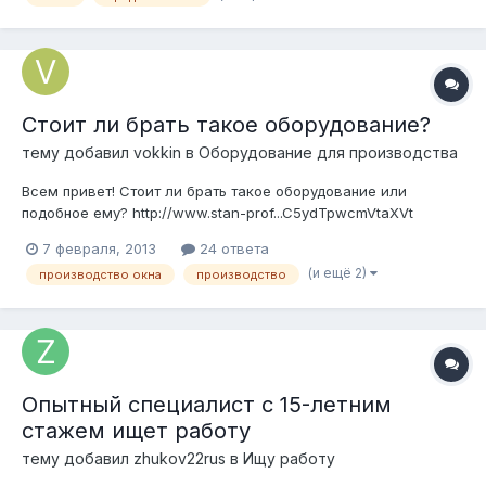
Стоит ли брать такое оборудование?
тему добавил
vokkin
в
Оборудование для производства
Всем привет! Стоит ли брать такое оборудование или
подобное ему? http://www.stan-prof...C5ydTpwcmVtaXVt
Задача: Производство 4-5 окон в смену (есть другое
7 февраля, 2013
24 ответа
производство, работы мало стало, люди простаивают). Т.е.
(и ещё 2)
производство окна
производство
интересует, какого качества получаются на таких станках
окна??? Стоит ли за...
Опытный специалист с 15-летним
стажем ищет работу
тему добавил
zhukov22rus
в
Ищу работу