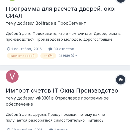
Программа для расчета дверей, окон
СИАЛ
тему добавил
Bolifrade
в
ПрофСегмент
Добрый день! Подскажите, кто в чем считает Двери, окна в
производство? Производство молодое, дорогостоящие
программы пока купить не могу, вот сделал себе пару
1 сентября, 2016
30 ответов
шаблонов в экселе. Но может у кого есть тоже что-то
(и ещё 5)
расчет дверей
кпт74
подобное или лучше. Работаю с профилем СИАЛ, холодные
двери делаю КП45, рама 4560, створк...
Импорт счетов IT Окна Производство
тему добавил
vtk3301
в
Отраслевое программное
обеспечение
Добрый день, друзья. Прошу помощи, потому как не
получается разобраться самостоятельно. Пытаюсь
совершить импорт счетов из программы ПрофСтрой 4 в
28 октября, 2016
1 ответ