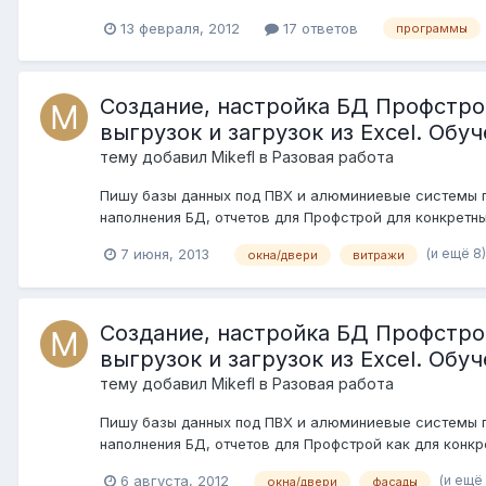
13 февраля, 2012
17 ответов
программы
Создание, настройка БД Профстро
выгрузок и загрузок из Excel. Обу
тему добавил
Mikefl
в
Разовая работа
Пишу базы данных под ПВХ и алюминиевые системы пр
наполнения БД, отчетов для Профстрой для конкретны
(и ещё 8
7 июня, 2013
окна/двери
витражи
Создание, настройка БД Профстро
выгрузок и загрузок из Excel. Обу
тему добавил
Mikefl
в
Разовая работа
Пишу базы данных под ПВХ и алюминиевые системы пр
наполнения БД, отчетов для Профстрой как для конкр
(и ещё
6 августа, 2012
окна/двери
фасады