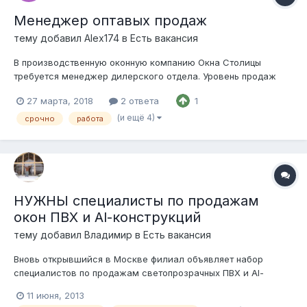
Менеджер оптавых продаж
тему добавил
Alex174
в
Есть вакансия
В производственную оконную компанию Окна Столицы
требуется менеджер дилерского отдела. Уровень продаж
В2В. Основная деятельность компании: Работа в сфере
27 марта, 2018
2 ответа
1
активных продаж светопрозрачных конструкций . Основные
обязанности: Развитие дилерско...
(и ещё 4)
срочно
работа
НУЖНЫ специалисты по продажам
окон ПВХ и Al-конструкций
тему добавил
Владимир
в
Есть вакансия
Вновь открывшийся в Москве филиал объявляет набор
специалистов по продажам светопрозрачных ПВХ и Al-
конструкций: Условия работы: индивидуальные программы
11 июня, 2013
сотрудничества; самостоятельный расчёт конструкций, после