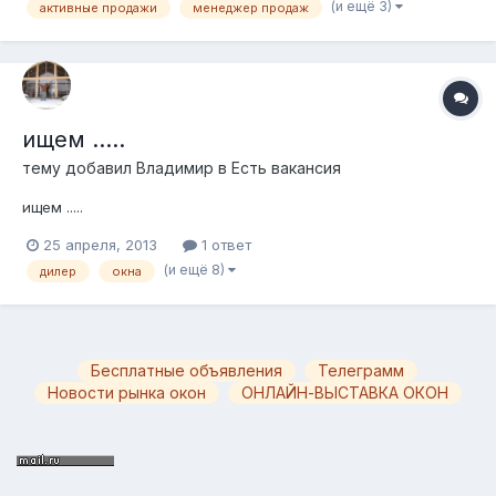
(и ещё 3)
активные продажи
менеджер продаж
обучения; работа с корпоративными, оптовыми заказчиками
"в полях". Преимущество:...
ищем .....
тему добавил
Владимир
в
Есть вакансия
ищем .....
25 апреля, 2013
1 ответ
(и ещё 8)
дилер
окна
Бесплатные объявления
Телеграмм
Новости рынка окон
ОНЛАЙН-ВЫСТАВКА ОКОН