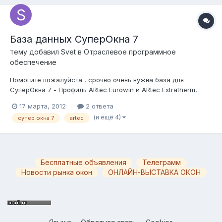
База данных СуперОкна 7
тему добавил
Svet
в
Отраслевое программное
обеспечение
Помогите пожалуйста , срочно очень нужна база для
СуперОкна 7 - Профиль ARtec Eurowin и ARtec Extratherm,
фурнитура VARIO ET. Если у кого есть - поделитесь
17 марта, 2012
2 ответа
пожалуйста! Или аналог под СуОк 2006 - перебью руками в 7
(и ещё 4)
супер окна 7
artec
под себя.
Бесплатные объявления
Телеграмм
Новости рынка окон
ОНЛАЙН-ВЫСТАВКА ОКОН