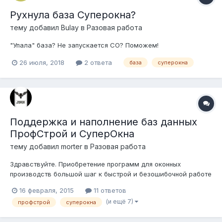
Рухнула база Суперокна?
тему добавил
Bulay
в
Разовая работа
"Упала" база? Не запускается СО? Поможем!
26 июля, 2018
2 ответа
база
суперокна
Поддержка и наполнение баз данных
ПрофСтрой и СуперОкна
тему добавил
morter
в
Разовая работа
Здравствуйте. Приобретение программ для оконных
производств большой шаг к быстрой и безошибочной работе
производства. Но, как и оборудование, программы
16 февраля, 2015
11 ответов
нуждаются в грамотной настройке и обслуживании. Наша
(и ещё 7)
профстрой
суперокна
компания предлагает Вам услуги по настройке и
сопровождению таких программ как: ПрофОкна и Про...