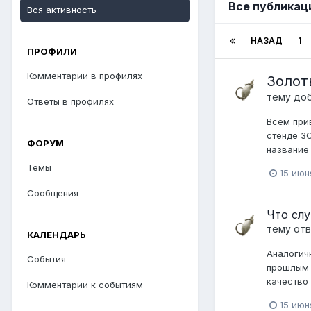
Все публикаци
Вся активность
НАЗАД
1
ПРОФИЛИ
Комментарии в профилях
Золот
тему до
Ответы в профилях
Всем прив
стенде З
ФОРУМ
название 
Темы
15 июн
Сообщения
Что слу
тему от
КАЛЕНДАРЬ
Аналогич
События
прошлым г
качество 
Комментарии к событиям
15 июн