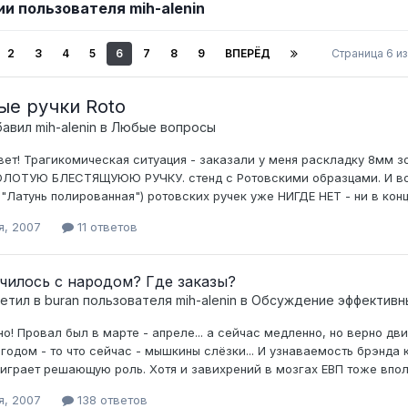
и пользователя mih-alenin
2
3
4
5
6
7
8
9
ВПЕРЁД
Страница 6 и
ые ручки Roto
бавил
mih-alenin
в
Любые вопросы
ет! Трагикомическая ситуация - заказали у меня раскладку 8мм зо
ОЛОТУЮ БЛЕСТЯЩУЮЮ РУЧКУ. стенд с Ротовскими образцами. И вот 
"Латунь полированная") ротовских ручек уже НИГДЕ НЕТ - ни в конце
я, 2007
11 ответов
чилось с народом? Где заказы?
ветил в
buran
пользователя
mih-alenin
в
Обсуждение эффективн
но! Провал был в марте - апреле... а сейчас медленно, но верно 
одом - то что сейчас - мышкины слёзки... И узнаваемость брэнда 
играет решающую роль. Хотя и завихрений в мозгах ЕВП тоже вполне
я, 2007
138 ответов