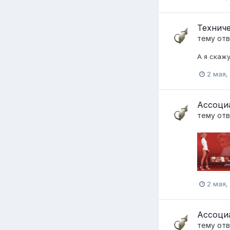
Технич
тему от
А я скажу
2 мая,
Ассоци
тему от
2 мая,
Ассоци
тему от