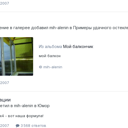
 2007
ение в галерее добавил
mih-alenin
в
Примеры удачного остекл
Из альбома
Мой балкончик
мой балкон
© mih-alenin
 2007
ации
ветил в
mih-alenin
в
Юмор
х4 - вот наша формула!
 2007
3 568 ответов