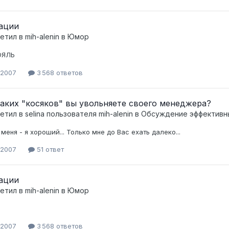
ации
ветил в
mih-alenin
в
Юмор
ОЯЛЬ
 2007
3 568 ответов
аких "косяков" вы увольняете своего менеджера?
ветил в
selina
пользователя
mih-alenin
в
Обсуждение эффективн
меня - я хороший... Только мне до Вас ехать далеко...
 2007
51 ответ
ации
ветил в
mih-alenin
в
Юмор
 2007
3 568 ответов