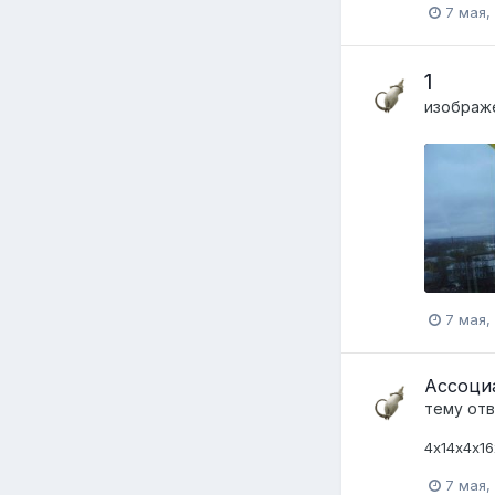
7 мая,
1
изображ
7 мая,
Ассоци
тему от
4х14х4х16
7 мая,