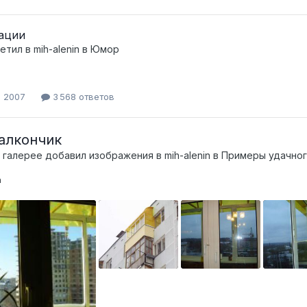
ации
ветил в
mih-alenin
в
Юмор
, 2007
3 568 ответов
алкончик
 галерее добавил изображения в
mih-alenin
в
Примеры удачног
n