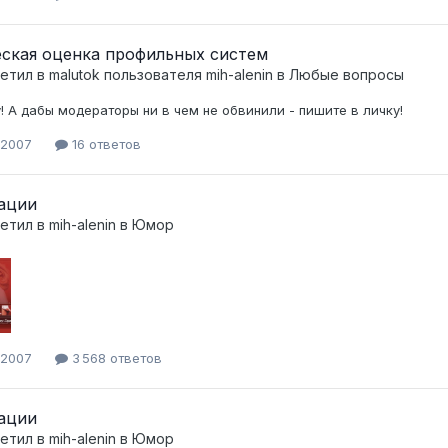
еская оценка профильных систем
ветил в
malutok
пользователя
mih-alenin
в
Любые вопросы
! А дабы модераторы ни в чем не обвинили - пишите в личку!
 2007
16 ответов
ации
ветил в
mih-alenin
в
Юмор
 2007
3 568 ответов
ации
ветил в
mih-alenin
в
Юмор