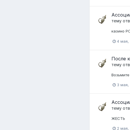
Ассоци
тему от
казино Р
4 мая,
После к
тему от
Возьмите 
3 мая,
Ассоци
тему от
ЖЕСТЬ
2 мая,