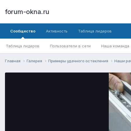
forum-okna.ru
Сообщество
Активность
Таблица лидеров
Таблица лидеров
Пользователи в сети
Наша команда
Главная
Галерея
Примеры удачного остекления
Наши р