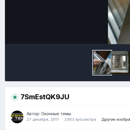
7SmEstQK9JU
Автор:
Оконные темы
27 декабря, 2017
2 853 просмотра
Другие изобр