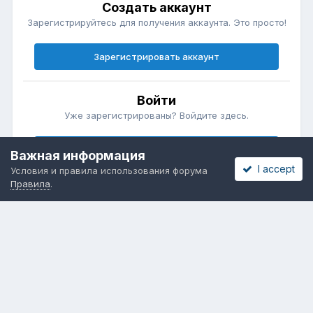
Создать аккаунт
Зарегистрируйтесь для получения аккаунта. Это просто!
Зарегистрировать аккаунт
Войти
Уже зарегистрированы? Войдите здесь.
Войти сейчас
Важная информация
I accept
Условия и правила использования форума
Правила
.
Бесплатные объявления
Телеграмм
Новости рынка окон
ОНЛАЙН-ВЫСТАВКА ОКОН
Язык
Обратная связь
Cookies
Powered by Invision Community