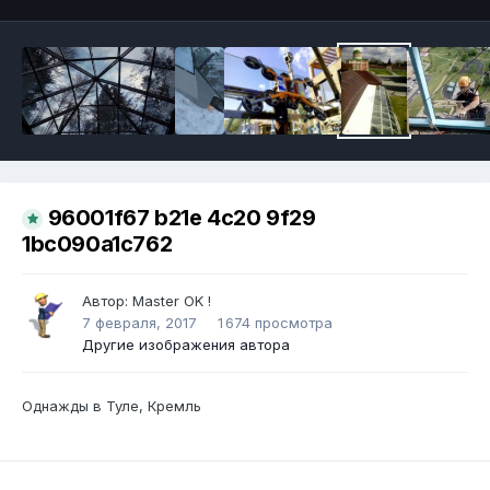
96001f67 b21e 4c20 9f29
1bc090a1c762
Автор:
Master OK !
7 февраля, 2017
1 674 просмотра
Другие изображения автора
Однажды в Туле, Кремль