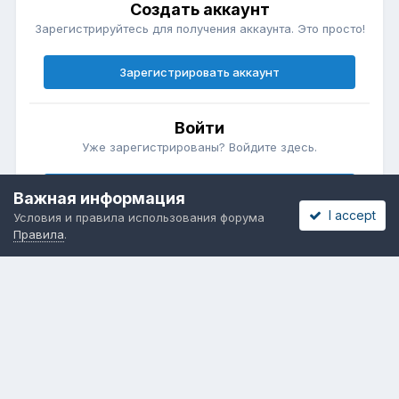
Создать аккаунт
Зарегистрируйтесь для получения аккаунта. Это просто!
Зарегистрировать аккаунт
Войти
Уже зарегистрированы? Войдите здесь.
Войти сейчас
Важная информация
I accept
Условия и правила использования форума
Правила
.
Бесплатные объявления
Телеграмм
Новости рынка окон
ОНЛАЙН-ВЫСТАВКА ОКОН
Язык
Обратная связь
Cookies
Powered by Invision Community