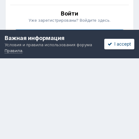
Войти
Уже зарегистрированы? Войдите здесь.
Войти сейчас
Важная информация
I accept
Условия и правила использования форума
Правила
.
Бесплатные объявления
Телеграмм
Новости рынка окон
ОНЛАЙН-ВЫСТАВКА ОКОН
Язык
Обратная связь
Cookies
Powered by Invision Community