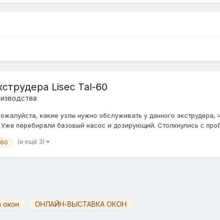
трудера Lisec Tal-60
оизводства
жалуйста, какие узлы нужно обслуживать у данного экструдера, чт
 Уже перебирали базовый насос и дозирующий. Столкнулись с проб
(и ещё 3)
-60
 окон
ОНЛАЙН-ВЫСТАВКА ОКОН