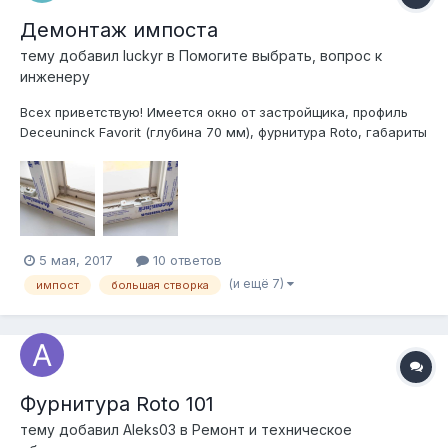
Демонтаж импоста
тему добавил
luckyr
в
Помогите выбрать, вопрос к
инженеру
Всех приветствую! Имеется окно от застройщика, профиль
Deceuninck Favorit (глубина 70 мм), фурнитура Roto, габариты
всего проема — около 1150 x 1440 мм. Есть желание
демонтировать две установленные створки (одна —
поворотная, другая — поворотно-откидная) и поставить
вместо них одну большую,...
5 мая, 2017
10 ответов
(и ещё 7)
импост
большая створка
Фурнитура Roto 101
тему добавил
Aleks03
в
Ремонт и техническое