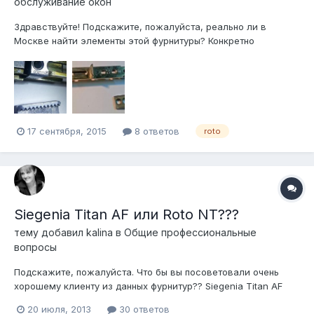
обслуживание окон
Здравствуйте! Подскажите, пожалуйста, реально ли в
Москве найти элементы этой фурнитуры? Конкретно
интересует соединитель нижний R610 N 0200! Он же на фото.
Или может заменить можно чем из современного? Заранее
спасибо за ответ!
17 сентября, 2015
8 ответов
roto
Siegenia Titan AF или Roto NT???
тему добавил
kalina
в
Общие профессиональные
вопросы
Подскажите, пожалуйста. Что бы вы посоветовали очень
хорошему клиенту из данных фурнитур?? Siegenia Titan AF
дешевле, чем Roto NT, а вот по качеству мне тяжело судить,
20 июля, 2013
30 ответов