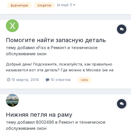
прошу вас помочь)
(и ещё 1)
фурнитура
siegenia
Помогите найти запасную деталь
тему добавил
xFixx
в
Ремонт и техническое
обслуживание окон
Добрый день! Подскажите, пожалуйста, как правильно
называется вот эта деталь? Где можно в Москве (не на
рынке за МКАДом) её или её аналог купить? Выполняет
10 марта, 2014
10 ответов
roto
прижимную функцию, может быть есть какой-то аналог?
Нижняя петля на раму
тему добавил
8002496
в
Ремонт и техническое
обслуживание окон