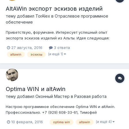
AltAWin экспорт эскизов изделий
тему добавил
TorAlex
в
Отраслевое программное
обеспечение
Приветствую, форумчане. Интересует успешный опыт
экспорта эскизов изделий из Альты. Идея следующая:
получить эскизы заказа (по модельно с размерами) на
27 августа, 2016
3 ответа
диске, кто сталкивался, как решали? P.S. Извлечение из
(и ещё 1)
altawin
эскизы
базы (таб. orderitems) картинки (поле THUMBS) не устраивает
по качеству изображен...
Optima WIN и altAwin
тему добавил
Оконный Мастер
в
Разовая работа
Настрою программное обеспечение Optima WIN и altAwin.
Профессионально. +7 (929) 608-33-61, Тимофей
(и ещё 4)
10 февраля, 2016
optima win
altawin