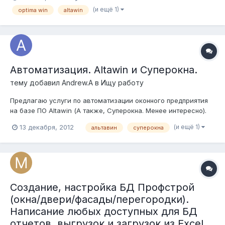
(и ещё 1)
optima win
altawin
Автоматизация. Altawin и Суперокна.
тему добавил
Andrew.A
в
Ищу работу
Предлагаю услуги по автоматизации оконного предприятия
на базе ПО Altawin (А также, Суперокна. Менее интересно).
Инсталляция, конфигурирование, настройка ПО на
(и ещё 1)
13 декабря, 2012
альтавин
суперокна
автоматических линиях, станках с ЧПУ (Urban, Pertici,
Macotec). Настройка штрих-кодового оборудования. Стаж - 4
года, на крупном предпри...
Создание, настройка БД Профстрой
(окна/двери/фасады/перегородки).
Написание любых доступных для БД
отчетов, выгрузок и загрузок из Excel.