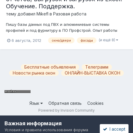
Обучение. Поддержка.
тему добавил
Mikefl
в
Разовая работа
Пишу базы данных под ПВХ и алюминиевые системы
профилей и под фурнитуру в ПО Профстрой. Опыт работы
более чем с 15 системами. Написание любых доступных,
(и ещё 8)
6 августа, 2012
окна/двери
фасады
исходя из наполнения БД, отчетов для Профстрой как для
конкретных заказов, так и по группам заказов или по
задаваемым условиям при формировании отч...
Бесплатные объявления
Телеграмм
Новости рынка окон
ОНЛАЙН-ВЫСТАВКА ОКОН
Язык
Обратная связь
Cookies
Powered by Invision Community
Важная информация
I accept
Условия и правила использования форума