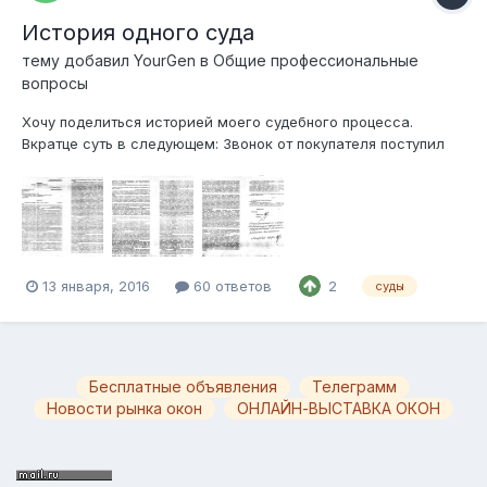
История одного суда
тему добавил
YourGen
в
Общие профессиональные
вопросы
Хочу поделиться историей моего судебного процесса.
Вкратце суть в следующем: Звонок от покупателя поступил
примерно через месяц после установки оконного блока.
Были отправлены монтажники, вскрыли откосы, посмотрели,
дефектов монтажа не нашли, собрали обратно. Конечно,
ничего не изменилось. Поступил...
13 января, 2016
60 ответов
2
суды
Бесплатные объявления
Телеграмм
Новости рынка окон
ОНЛАЙН-ВЫСТАВКА ОКОН