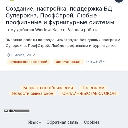
Создание, настройка, поддержка БД
Суперокна, ПрофСтрой, Любые
профильные и фурнитурные системы
тему добавил
WindowsBase
в
Разовая работа
Выполню работы по созданию/отладке баз данных программ
Суперокна, ПрофСтрой. Любые профильные и фурнитурные
системы. Выгрузка в станки, Организация связки
3 июля, 2012
Суперокна+1С, дополнительные модули, внедрение
(и ещё 8)
суперокна профстрой
автоматизация
соответственно бизнесс-процессов Вашей компании. Работы
могут быть выполненны как на месте у З...
Бесплатные объявления
Телеграмм
Новости рынка окон
ОНЛАЙН-ВЫСТАВКА ОКОН
Язык
Обратная связь
Cookies