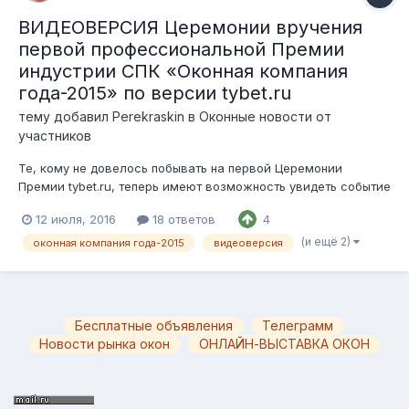
ВИДЕОВЕРСИЯ Церемонии вручения
первой профессиональной Премии
индустрии СПК «Оконная компания
года-2015» по версии tybet.ru
тему добавил
Perekraskin
в
Оконные новости от
участников
Те, кому не довелось побывать на первой Церемонии
Премии tybet.ru, теперь имеют возможность увидеть событие
года собственными глазами. Представляем полную
12 июля, 2016
18 ответов
4
видеоверсию. tybet.ru благодарит номинантов, экспертов,
партнеров, спонсоров Премии и гостей Церемонии за
(и ещё 2)
оконная компания года-2015
видеоверсия
единомыслие, поддержку и прекрасную...
Бесплатные объявления
Телеграмм
Новости рынка окон
ОНЛАЙН-ВЫСТАВКА ОКОН