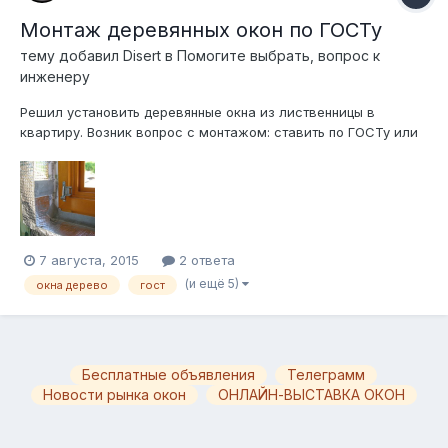
Монтаж деревянных окон по ГОСТу
тему добавил
Disert
в
Помогите выбрать, вопрос к
инженеру
Решил установить деревянные окна из лиственницы в
квартиру. Возник вопрос с монтажом: ставить по ГОСТу или
не по ГОСТу. Про монтаж по ГОСТу я прочитал. Конкретно
проблема в следующем. Во-первых, я хочу сделать
штукатурные откосы из гипсовой штукатурки (т. е. просто
штукатурка без установки наверх п...
7 августа, 2015
2 ответа
(и ещё 5)
окна дерево
гост
Бесплатные объявления
Телеграмм
Новости рынка окон
ОНЛАЙН-ВЫСТАВКА ОКОН