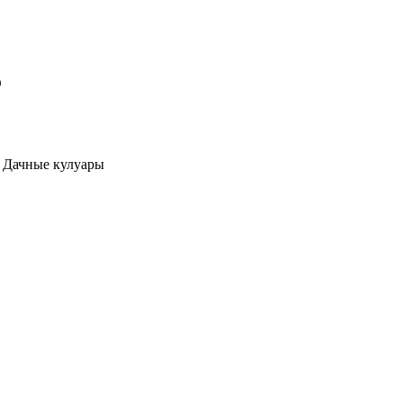
О
а Дачные кулуары