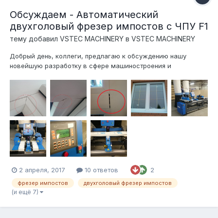
Обсуждаем - Автоматический
двухголовый фрезер импостов с ЧПУ F1
тему добавил
VSTEC MACHINERY
в
VSTEC MACHINERY
Добрый день, коллеги, предлагаю к обсуждению нашу
новейшую разработку в сфере машиностроения и
автоматики: Автоматический двухголовочный фрезер
импостов с числовым программным управлением VSTEC F1
Станок прошел испытания в полевых условиях на площадях
оконного завода Лабрадор в Санкт-Пет...
2 апреля, 2017
10 ответов
2
фрезер импостов
двухголовый фрезер импостов
(и ещё 7)