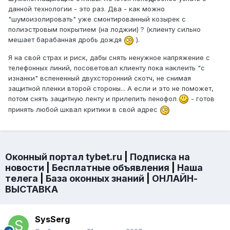
данной технологии - это раз. Два - как можно
"шумоизолировать" уже смонтированный козырек с
полиэстровым покрытием (на лоджии) ? (клиенту сильно
мешает барабанная дробь дождя
).
Я на свой страх и риск, дабы снять ненужное напряжение с
телефонных линий, посоветовал клиенту пока наклеить "с
изнанки" вспененный двухсторонний скотч, не снимая
защитной пленки второй стороны... А если и это не поможет,
потом снять защитную ленту и прилепить пенофол
- готов
принять любой шквал критики в свой адрес
Оконный портал tybet.ru
|
Подписка на
новости
|
Бесплатные объявления
|
Наша
телега
|
База оконных знаний
|
ОНЛАЙН-
ВЫСТАВКА
SysSerg