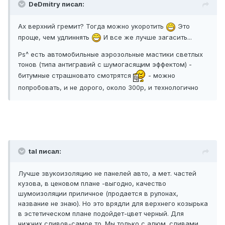
DeDmitry писал:
Ах верхний гремит? Тогда можно укоротить
Это
проще, чем удлиннять
И все же лучше загасить...
Ps^ есть автомобильные аэрозольные мастики светлых
тонов (типа антигравий с шумогасящим эффектом) -
битумные страшновато смотрятся
- можно
попробовать, и не дорого, около 300р, и технологично
tal писал:
Лучше звукоизоляцию не панелей авто, а мет. частей
кузова, в ценовом плане -выгодно, качество
шумоизоляции приличное (продается в рулонах,
название не знаю). Но это врядли для верхнего козырька
в эстетическом плане подойдет-цвет черный. Для
нижних сливов-самое то. Мы только с алюм. сливами