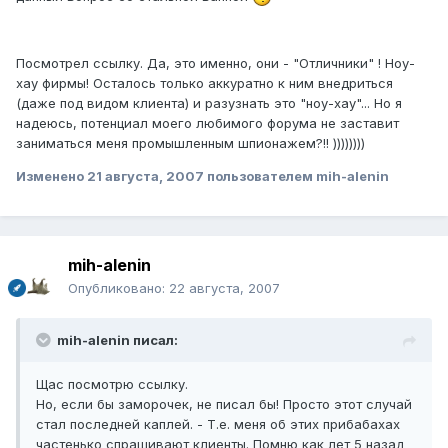
Посмотрел ссылку. Да, это именно, они - "Отличники" ! Ноу-
хау фирмы! Осталось только аккуратно к ним внедриться
(даже под видом клиента) и разузнать это "ноу-хау"... Но я
надеюсь, потенциал моего любимого форума не заставит
заниматься меня промышленным шпионажем?!! ))))))))
Изменено
21 августа, 2007
пользователем mih-alenin
mih-alenin
Опубликовано:
22 августа, 2007
mih-alenin писал:
Щас посмотрю ссылку.
Но, если бы заморочек, не писал бы! Просто этот случай
стал последней каплей. - Т.е. меня об этих прибабахах
частенько спрашивают клиенты. Помню как лет 5 назад