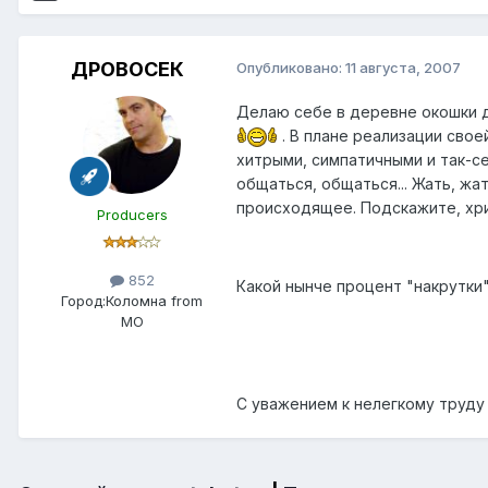
ДРОВОСЕК
Опубликовано:
11 августа, 2007
Делаю себе в деревне окошки д
. В плане реализации сво
хитрыми, симпатичными и так-се
общаться, общаться... Жать, жа
происходящее. Подскажите, хри
Producers
852
Какой нынче процент "накрутки
Город:
Коломна from
МО
С уважением к нелегкому труд