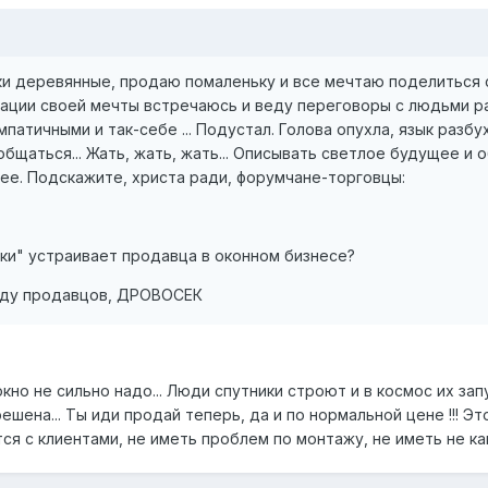
и деревянные, продаю помаленьку и все мечтаю поделиться с
зации своей мечты встречаюсь и веду переговоры с людьми р
патичными и так-себе ... Подустал. Голова опухла, язык разб
общаться... Жать, жать, жать... Описывать светлое будущее и 
е. Подскажите, христа ради, форумчане-торговцы:
ки" устраивает продавца в оконном бизнесе?
уду продавцов, ДРОВОСЕК
окно не сильно надо... Люди спутники строют и в космос их запу
ешена... Ты иди продай теперь, да и по нормальной цене !!! Эт
я с клиентами, не иметь проблем по монтажу, не иметь не каки