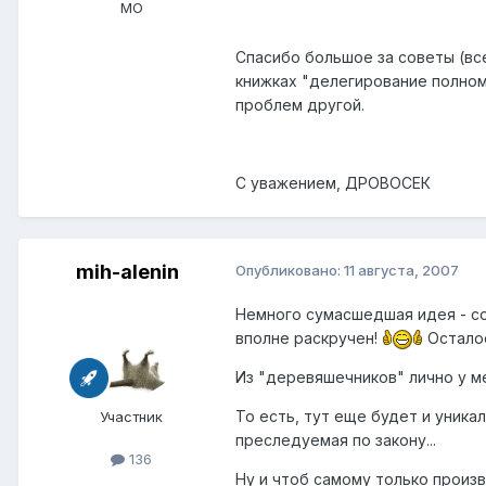
МО
Спасибо большое за советы (все
книжках "делегирование полномо
проблем другой.
С уважением, ДРОВОСЕК
mih-alenin
Опубликовано:
11 августа, 2007
Немного сумасшедшая идея - со
вполне раскручен!
Осталос
Из "деревяшечников" лично у мен
То есть, тут еще будет и уника
Участник
преследуемая по закону...
136
Ну и чтоб самому только произв