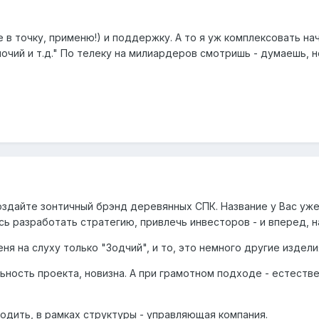
 в точку, применю!) и поддержку. А то я уж комплексовать нач
чий и т.д." По телеку на милиардеров смотришь - думаешь, н
здайте зонтичный брэнд деревянных СПК. Название у Вас уже
ь разработать стратегию, привлечь инвесторов - и вперед, н
я на слуху только "Зодчий", и то, это немного другие изделия
льность проекта, новизна. А при грамотном подходе - естеств
одить, в рамках структуры - управляющая компания.