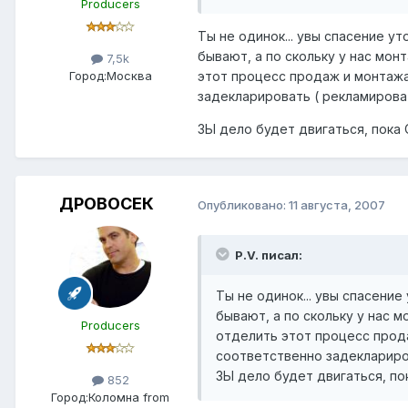
Producers
Ты не одинок... увы спасение ут
бывают, а по скольку у нас мо
7,5k
Город:
Москва
этот процесс продаж и монтажа 
задекларировать ( рекламироват
ЗЫ дело будет двигаться, пока 
ДРОВОСЕК
Опубликовано:
11 августа, 2007
P.V. писал:
Ты не одинок... увы спасение
бывают, а по скольку у нас 
Producers
отделить этот процесс прода
соответственно задеклариров
ЗЫ дело будет двигаться, пок
852
Город:
Коломна from