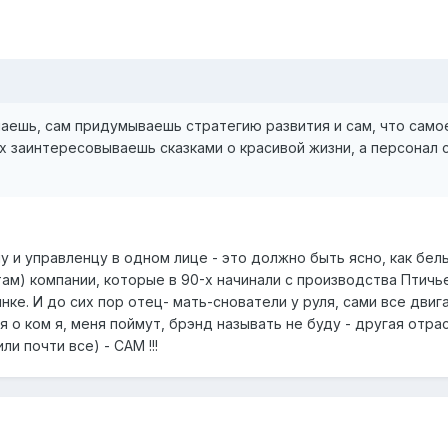
наешь, сам придумываешь стратегию развития и сам, что само
х заинтересовываешь сказками о красивой жизни, а персонал 
 и управленцу в одном лице - это должно быть ясно, как белы
там) компании, которые в 90-х начинали с производства Птичь
е. И до сих пор отец- мать-снователи у руля, сами все двига
я о ком я, меня поймут, брэнд называть не буду - другая отрас
и почти все) - САМ !!!