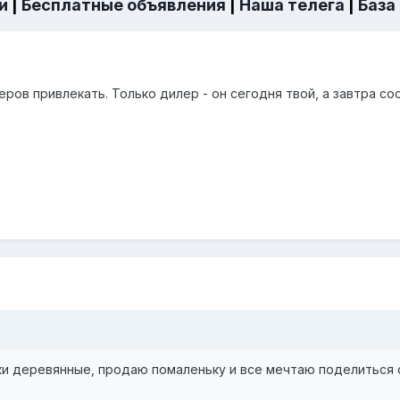
и
|
Бесплатные объявления
|
Наша телега
|
База
ров привлекать. Только дилер - он сегодня твой, а завтра со
и деревянные, продаю помаленьку и все мечтаю поделиться с