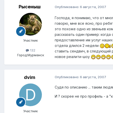
Рысеныш
Опубликовано:
6 августа, 2007
Господа, я понимаю, что от мно
говорю, мне все ясно, про ребя
это похоже одно из звеньев ко
рассказать один пример: когда 
предоставление им услуг наших
Участник
отдела длился 2 недели
132
ставить сендвич, в следующий р
Город:
Мурманск
новое реалити-шоу
dvim
Опубликовано:
6 августа, 2007
Судя по описанию ... таким люд
И ? скорее не про профиль - а "
Участник