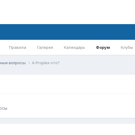
Правила
Галерея
Календарь
Форум
Клубы
ные вопросы
А Proplex что?
осы