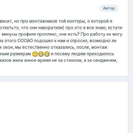
Автор
ависит, но про монтажников той конторы, о которой я
ткатьто, что они наворатили) про это я все знаю, кстати
минусы профиля проплекс, они есть? Про работу их могу
ама этого ОООйО подошел к нам и спросил, возмодно ли
 окон, мы естественно отказались, после, монтаж
анным размерам
и посему людям приходилось
азов жила энное время не за стеклом, а за сендвичем,