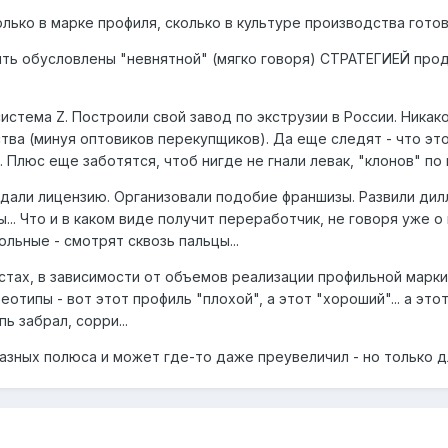
олько в марке профиля, сколько в культуре производства гото
быть обусловлены "невнятной" (мягко говоря) СТРАТЕГИЕЙ про
истема Z. Построили свой завод по экструзии в России. Ника
тва (минуя оптовиков перекупщиков). Да еще следят - что эт
 Плюс еще заботятся, чтоб нигде не гнали левак, "клонов" по
одали лицензию. Организовали подобие франшизы. Развили дил
ы... Что и в каком виде получит переработчик, не говоря уже 
льные - смотрят сквозь пальцы...
естах, в зависимости от объемов реализации профильной марк
ипы - вот этот профиль "плохой", а этот "хороший"... а этот ..
ь забрал, сорри...
разных полюса и может где-то даже преувеличил - но только 