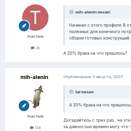
mih-alenin писал:
Начинал с этого профиля. В 
полезных для конечного потр
Участник
сборки готовых конструкций.
2k
А 20% брака на что пришлось?
mih-alenin
Опубликовано:
5 августа, 2007
tal писал:
А 20% брака на что пришлось
Участник
Догадайтесь с трех раз... на эт
за давностью времен могу что-т
136