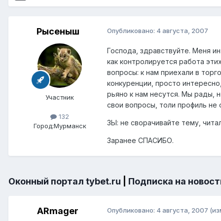
Рысеныш
Опубликовано:
4 августа, 2007
Господа, здравствуйте. Меня ин
как контролируется работа этих
вопросы: к нам приехали в торг
конкуренции, просто интересно,
рьяно к нам несутся. Мы рады, 
Участник
свои вопросы, толи профиль не 
132
ЗЫ: не сворачивайте тему, чита
Город:
Мурманск
Заранее СПАСИБО.
Оконный портал tybet.ru
|
Подписка на новост
ARmager
Опубликовано:
4 августа, 2007
(из