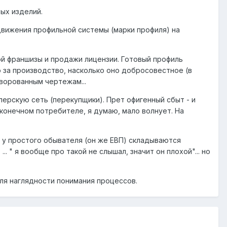
вых изделий.
движения профильной системы (марки профиля) на
кой франшизы и продажи лицензии. Готовый профиль
о за производство, насколько оно добросовестное (в
 ворованным чертежам...
лерскую сеть (перекупщики). Прет офигенный сбыт - и
о конечном потребителе, я думаю, мало волнует. На
и у простого обывателя (он же ЕВП) складываются
. " я вообще про такой не слышал, значит он плохой"... но
для наглядности понимания процессов.