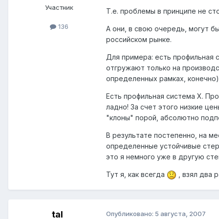
Участник
Т.е. проблемы в принципе не ст
136
А они, в свою очередь, могут 
российском рынке.
Для примера: есть профильная с
отгружают только на производс
определенных рамках, конечно).
Есть профильная система Х. Пр
ладно! За счет этого низкие цен
"клоны" порой, абсолютно подпо
В результате постепенно, на м
определенные устойчивые стереот
это я немного уже в другую степ
Тут я, как всегда
, взял два 
tal
Опубликовано:
5 августа, 2007