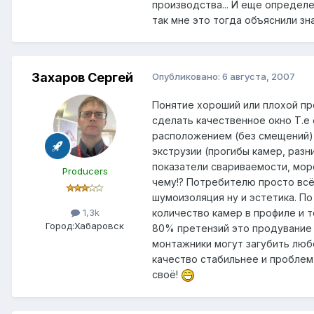
производства... И еще определе
так мне это тогда объяснили з
Захаров Сергей
Опубликовано:
6 августа, 2007
Понятие хороший или плохой пр
сделать качественное окно Т.е
расположением (без смещений),
экструзии (прогибы камер, разн
показатели свариваемости, мор
Producers
чему!? Потребителю просто всё
шумоизоляция ну и эстетика. П
количество камер в профиле и то
1,3k
Город:
Хабаровск
80% претензий это продувание 
монтажники могут загубить люб
качество стабильнее и проблем 
своё!