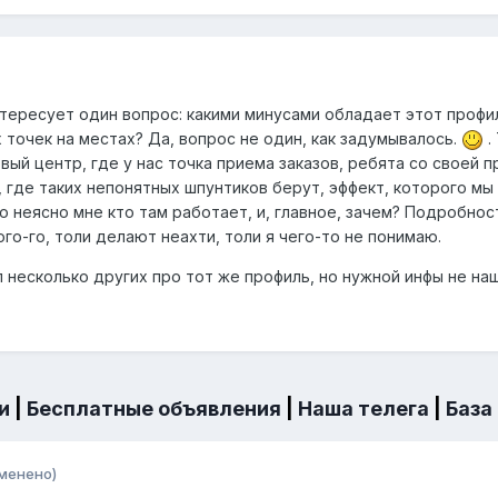
тересует один вопрос: какими минусами обладает этот профил
 точек на местах? Да, вопрос не один, как задумывалось.
.
овый центр, где у нас точка приема заказов, ребята со своей
 где таких непонятных шпунтиков берут, эффект, которого мы
но неясно мне кто там работает, и, главное, зачем? Подробнос
ого-го, толи делают неахти, толи я чего-то не понимаю.
л несколько других про тот же профиль, но нужной инфы не наш
и
|
Бесплатные объявления
|
Наша телега
|
База
менено)