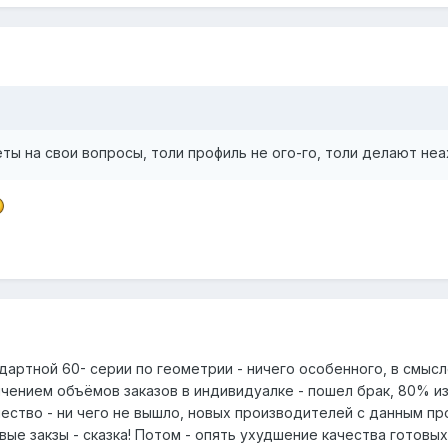
веты на свои вопросы, толи профиль не ого-го, толи делают неа
ндартной 60- серии по геометрии - ничего особенного, в смы
чением объёмов заказов в индивидуалке - пошел брак, 80% из
ачество - ни чего не вышло, новых производителей с данным пр
вые закзы - сказка! Потом - опять ухудшение качества готовых