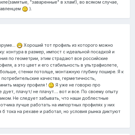
ле(замятые, "заваренные" в хлам!), во всяком случае,
правленцем
).
 форуме…
Хороший тот профиль из которого можно
у: контура в размер, импост с идеальной посадкой и
ия по геометрии, этим страдают все российские
филя, а это цвет и его стабильность в ультрафиолете,
больше, стенки потолще, монтажную глубину пошире. Я к
о потребительские качества, герметичность,
мнить марку профиля !
Я уже не говорю про
е дует, плачут/ не плачут…. вот и все. По своему опыту
ником. Не следует забывать, что наши доблестные
отчика лучше работать на импортных профилях у них
 б тока на рехаве и работал, но условия рынка диктуют