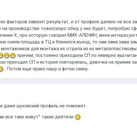
гих факторов зависит результат, и от профиля далеко не все з
т на производстве тоже(скоро обед у них будет, попробую сфо
мпании Х, про которую говорил МИХ-АЛЕНИН, меня интересуют 
они сняли площадь в ТЦ и близился въезд, то зам зама зама з
 монтажников для монтажа их отдела из их металопластиковых
причем, постоянно приходили СП по неверно высчит
аз приходил СП и история повторялась, девочка на приеме зак
. Потом еще прико нашу и фотки скину.
ям даже шуковский профиль не поможет.
как все таки живут" такие деятели