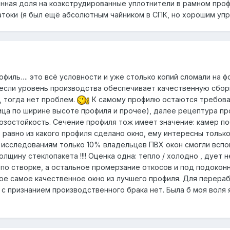
нная доля на коэкструдированные уплотнители в рамном профи
натоки (я был ещё абсолютным чайником в СПК, но хорошим у
офиль…. это всё условности и уже столько копий сломали на
 если уровень производства обеспечивает качественную сборк
 тогда нет проблем.
К самому профилю остаются требован
ица по ширине высоте профиля и прочее), далее рецептура про
озостойкость. Сечение профиля тож имеет значение: камер по
 равно из какого профиля сделано окно, ему интересны тольк
о исследованиям только 10% владельцев ПВХ окон смогли вспо
лщину стеклопакета !!!! Оценка одна: тепло / холодно , дует н
по створке, а остальное промерзание откосов и под подокон
ое самое качественное окно из лучшего профиля. Для перераб
с признанием производственного брака нет. Была б моя воля я