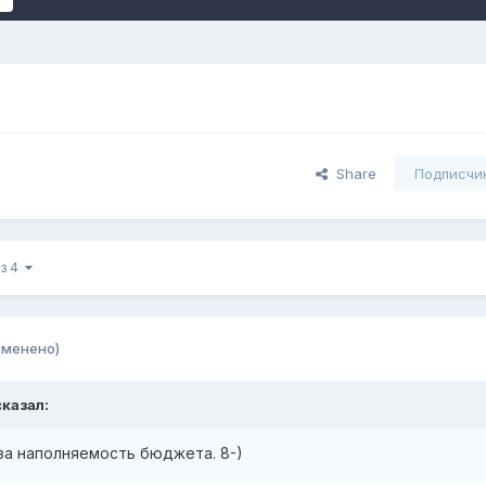
Share
Подписчи
из 4
зменено)
казал:
за наполняемость бюджета. 8-)