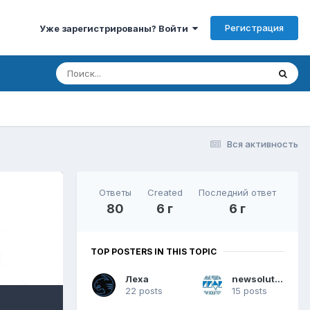
Регистрация
Уже зарегистрированы? Войти
Вся активность
Ответы
Created
Последний ответ
80
6 г
6 г
TOP POSTERS IN THIS TOPIC
Леха
newsolutions
22 posts
15 posts