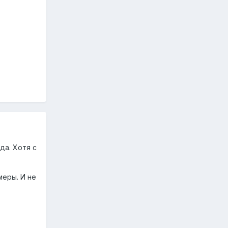
да. Хотя с
меры. И не