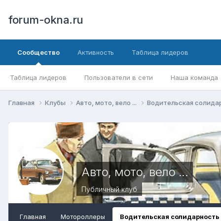
forum-okna.ru
Сообщество
Активность
Таблица лидеров
Таблица лидеров
Пользователи в сети
Наша команда
Главная
Клубы
Авто, мото, вело ...
Водительская солида
Авто, мото, вело ...
Публичный клуб
Главная
Мотороллеры
Водительская солидарность