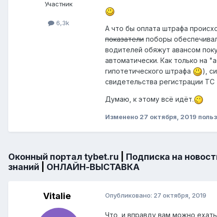
Участник
6,3k
А что бы оплата штрафа происх
показатели
поборы обеспечивал
водителей обяжут авансом пок
автоматически. Как только на 
гипотетического штрафа
), 
свидетельства регистрации ТС -
Думаю, к этому всё идёт.
Изменено
27 октября, 2019
польз
Оконный портал tybet.ru
|
Подписка на новост
знаний
|
ОНЛАЙН-ВЫСТАВКА
Vitalie
Опубликовано:
27 октября, 2019
Что, и вправду вам можно ехать