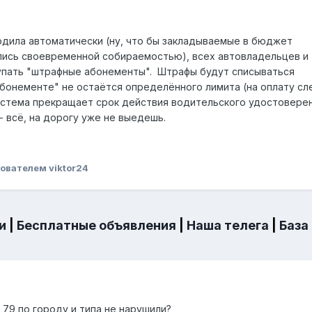
одила автоматически (ну, что бы закладываемые в бюджет
ись своевременной собираемостью), всех автовладельцев и
упать "штрафные абонементы". Штрафы будут списываться
"абонементе" не остаётся определённого лимита (на оплату с
система прекращает срок действия водительского удостоверен
 всё, на дорогу уже не выедешь.
ователем viktor24
и
|
Бесплатные объявления
|
Наша телега
|
База
 79 по городу и типа не нарушили?