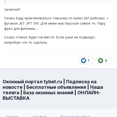
Зачётно!!!
Скоро буду практиковаться. Наконец то купил 2в1 рейсмус +
фуганок JET JPT 310. Для мини мастерской самое то. Пару
фрез для филенки....
Скоро станок будет на месте. Если руки не подведут,
попробую что то сделать.
1
2
Оконный портал tybet.ru
|
Подписка на
новости
|
Бесплатные объявления
|
Наша
телега
|
База оконных знаний
|
ОНЛАЙН-
ВЫСТАВКА
Ответы
Created
Последний ответ