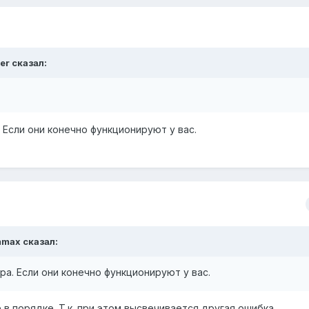
er
сказал:
 Если они конечно функционируют у вас.
mmax
сказал:
а. Если они конечно функционируют у вас.
 в порядке. Т.к. при этом высвечивается другая ошибка.