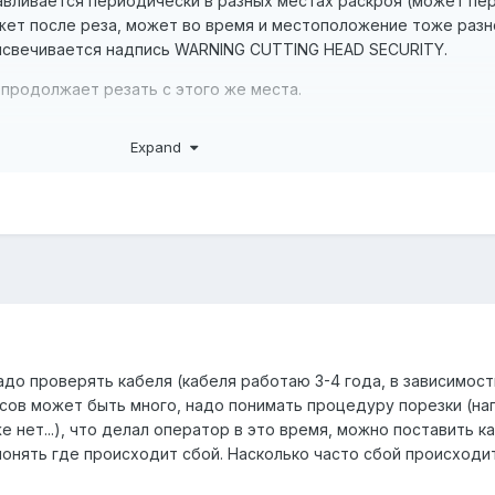
навливается периодически в разных местах раскроя (может пе
жет после реза, может во время и местоположение тоже разн
высвечивается надпись WARNING CUTTING HEAD SECURITY.
 продолжает резать с этого же места.
что дело в датчике, который следит чтоб резец не ушел со ст
Expand
о встает. Сейчас его вообще отключили - все равно встает.
е искать причину?
адо проверять кабеля (кабеля работаю 3-4 года, в зависимост
нсов может быть много, надо понимать процедуру порезки (на
е нет...), что делал оператор в это время, можно поставить к
понять где происходит сбой. Насколько часто сбой происход
)