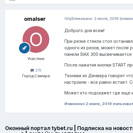
omalser
Опубликовано:
2 июля, 2019
(измен
Доброго дня всем!
При резке стекла стол останав
одного из резов, может после 
панели SIAX 300 высвечивается
Участник
После нажатия кнопки START пр
215
Техники из Денвера говорят что
Город:
Самара
настроили - все равно встает. 
Может кто подскажет где еще и
Изменено
2 июля, 2019
пользова
Оконный портал tybet.ru
|
Подписка на новост