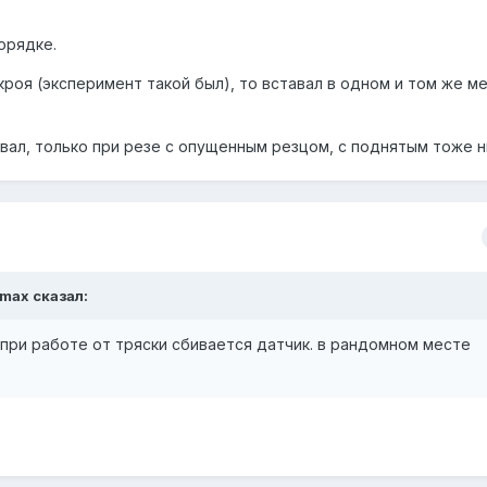
орядке.
кроя (эксперимент такой был), то вставал в одном и том же ме
авал, только при резе с опущенным резцом, с поднятым тоже н
max
сказал:
при работе от тряски сбивается датчик. в рандомном месте