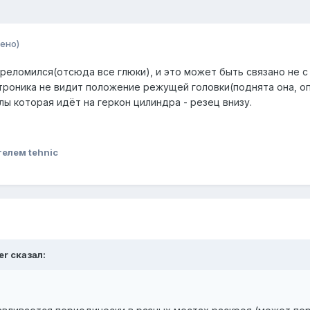
ено)
реломился(отсюда все глюки), и это может быть связано не с 
ктроника не видит положение режущей головки(поднята она, о
ы которая идёт на геркон цилиндра - резец внизу.
елем tehnic
er
сказал: