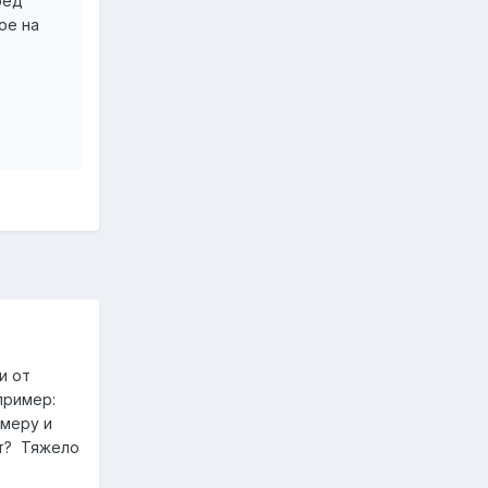
ред
ое на
екла.
и от
пример:
амеру и
ит? Тяжело