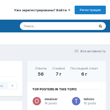
Регистрация
Уже зарегистрированы? Войти
Вся активность
Ответы
Created
Последний ответ
56
7 г
6 г
ки
0
TOP POSTERS IN THIS TOPIC
omalser
tehnic
16 posts
10 posts