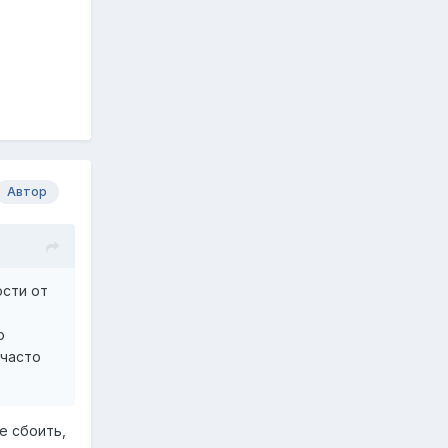
Автор
ости от
о
 часто
е сбоить,