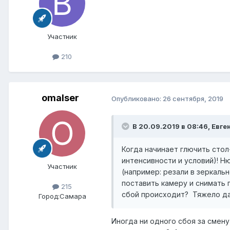
Участник
210
omalser
Опубликовано:
26 сентября, 2019
В 20.09.2019 в 08:46,
Евге
Когда начинает глючить стол
интенсивности и условий)! 
Участник
(например: резали в зеркальн
поставить камеру и снимать 
215
сбой происходит? Тяжело да
Город:
Самара
Иногда ни одного сбоя за смену