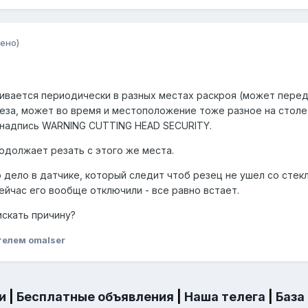
ено)
ливается периодически в разных местах раскроя (может пере
реза, может во время и местоположение тоже разное на столе)
 надпись WARNING CUTTING HEAD SECURITY.
одолжает резать с этого же места.
 дело в датчике, который следит чтоб резец не ушел со стекл
Сейчас его вообще отключили - все равно встает.
скать причину?
телем omalser
и
|
Бесплатные объявления
|
Наша телега
|
База