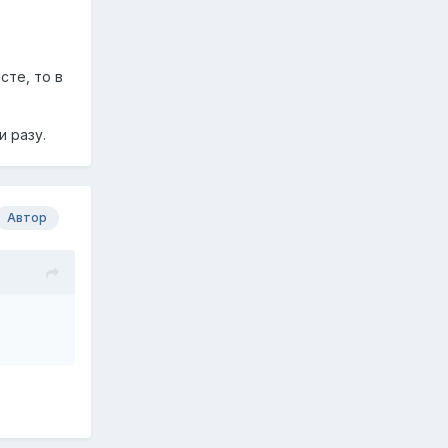
сте, то в
и разу.
Автор