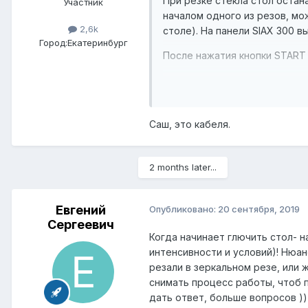
При резке стекла стол оста
Участник
началом одного из резов, мо
2,6k
столе). На панели SIAX 300 
Город:
Екатеринбург
После нажатия кнопки START
Техники из Денвера говорят 
Датчик настроили - все равн
Может кто подскажет где ещ
Саш, это кабеля.
2 months later...
Евгений
Опубликовано:
20 сентября, 2019
Сергеевич
Когда начинает глючить стол- н
интенсивности и условий)! Нюа
резали в зеркальном резе, или ж
снимать процесс работы, чтоб 
дать ответ, больше вопросов )