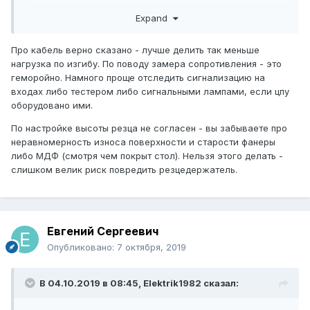
дефектный кабель. И как показывает практика, лучше
Expand
ставить два кабеля вместо одного ( к примеру: кабель
24Х1,5 - лучше поставить 2 по 12Х1,5) (это так, к
слову )))) )
Про кабель верно сказано - лучше делить так меньше
нагрузка по изгибу. По поводу замера сопротивления - это
геморойно. Намного проще отследить сигнализацию на
входах либо тестером либо сигнальными лампами, если цпу
оборудовано ими.
По настройке высоты резца не согласен - вы забываете про
неравномерность износа поверхности и старости фанеры
либо МДФ (смотря чем покрыт стол). Нельзя этого делать -
слишком велик риск повредить резцедержатель.
Евгений Сергеевич
Опубликовано:
7 октября, 2019
В 04.10.2019 в 08:45,
Elektrik1982
сказал: