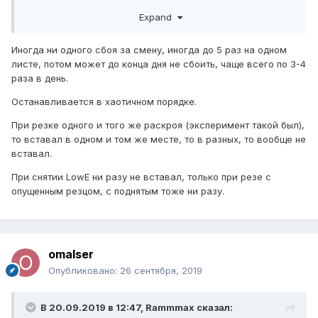
часто сбой происходит? Тяжело дать ответ, больше
Expand
вопросов ))
Иногда ни одного сбоя за смену, иногда до 5 раз на одном
листе, потом может до конца дня не сбоить, чаще всего по 3-4
раза в день.
Останавливается в хаотичном порядке.
При резке одного и того же раскроя (эксперимент такой был),
то вставал в одном и том же месте, то в разных, то вообще не
вставал.
При снятии LowE ни разу не вставал, только при резе с
опущенным резцом, с поднятым тоже ни разу.
omalser
Опубликовано:
26 сентября, 2019
В 20.09.2019 в 12:47,
Rammmax
сказал: