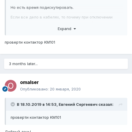
Но есть время подискутировать.
Если все дело в кабелях, то почему при отключении
опускания резца, а также при снятии LowE стол еще ни
Expand
разу не встал за эти несколько месяцев?
проверти контактор KM101
3 months later...
omalser
Опубликовано:
20 января, 2020
В 18.10.2019 в 14:53,
Евгений Сергеевич
сказал:
проверти контактор KM101
Добрый день!