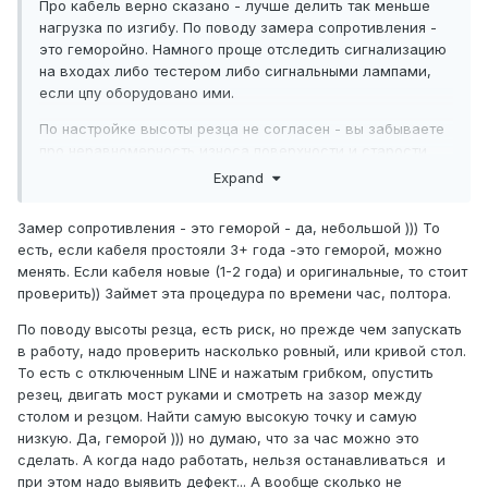
Про кабель верно сказано - лучше делить так меньше
нагрузка по изгибу. По поводу замера сопротивления -
это геморойно. Намного проще отследить сигнализацию
на входах либо тестером либо сигнальными лампами,
если цпу оборудовано ими.
По настройке высоты резца не согласен - вы забываете
про неравномерность износа поверхности и старости
фанеры либо МДФ (смотря чем покрыт стол). Нельзя
Expand
этого делать - слишком велик риск повредить
резцедержатель.
Замер сопротивления - это геморой - да, небольшой ))) То
есть, если кабеля простояли 3+ года -это геморой, можно
менять. Если кабеля новые (1-2 года) и оригинальные, то стоит
проверить)) Займет эта процедура по времени час, полтора.
По поводу высоты резца, есть риск, но прежде чем запускать
в работу, надо проверить насколько ровный, или кривой стол.
То есть с отключенным LINE и нажатым грибком, опустить
резец, двигать мост руками и смотреть на зазор между
столом и резцом. Найти самую высокую точку и самую
низкую. Да, геморой ))) но думаю, что за час можно это
сделать. А когда надо работать, нельзя останавливаться и
при этом надо выявить дефект... А вообще сколько не