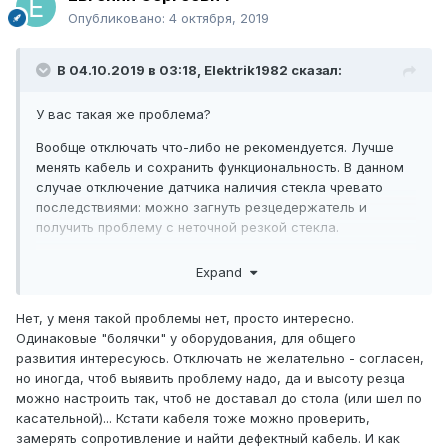
Опубликовано:
4 октября, 2019
В 04.10.2019 в 03:18,
Elektrik1982
сказал:
У вас такая же проблема?
Вообще отключать что-либо не рекомендуется. Лучше
менять кабель и сохранить функциональность. В данном
случае отключение датчика наличия стекла чревато
последствиями: можно загнуть резцедержатель и
получить проблему с неточной резкой стекла.
Если что либо и отключать, то лучше непосредственно на
Expand
входе цпу. Отследить нужный вход не представляет
проблемы.
Нет, у меня такой проблемы нет, просто интересно.
Одинаковые "болячки" у оборудования, для общего
развития интересуюсь. Отключать не желательно - согласен,
но иногда, чтоб выявить проблему надо, да и высоту резца
можно настроить так, чтоб не доставал до стола (или шел по
касательной)... Кстати кабеля тоже можно проверить,
замерять сопротивление и найти дефектный кабель. И как