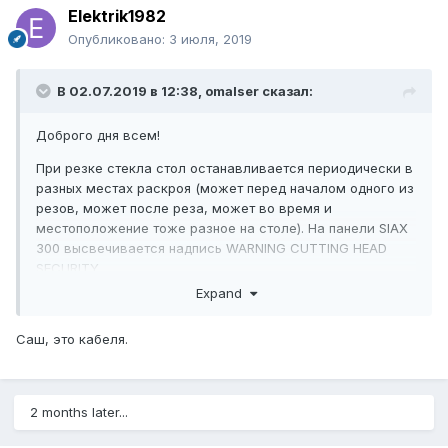
Elektrik1982
Опубликовано:
3 июля, 2019
В 02.07.2019 в 12:38,
omalser
сказал:
Доброго дня всем!
При резке стекла стол останавливается периодически в
разных местах раскроя (может перед началом одного из
резов, может после реза, может во время и
местоположение тоже разное на столе). На панели SIAX
300 высвечивается надпись WARNING CUTTING HEAD
SECURITY.
Expand
После нажатия кнопки START продолжает резать с этого
же места.
Саш, это кабеля.
Техники из Денвера говорят что дело в датчике, который
следит чтоб резец не ушел со стекла. Датчик настроили
- все равно встает. Сейчас его вообще отключили - все
2 months later...
равно встает.
Может кто подскажет где еще искать причину?