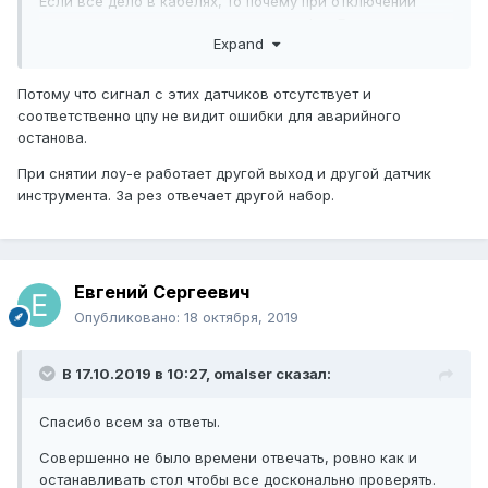
Если все дело в кабелях, то почему при отключении
опускания резца, а также при снятии LowE стол еще ни
Expand
разу не встал за эти несколько месяцев
Потому что сигнал с этих датчиков отсутствует и
соответственно цпу не видит ошибки для аварийного
останова.
При снятии лоу-е работает другой выход и другой датчик
инструмента. За рез отвечает другой набор.
Евгений Сергеевич
Опубликовано:
18 октября, 2019
В 17.10.2019 в 10:27,
omalser
сказал:
Спасибо всем за ответы.
Совершенно не было времени отвечать, ровно как и
останавливать стол чтобы все досконально проверять.