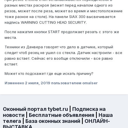
разных местах раскроя (может перед началом одного из
резов, может после реза, может во время и местоположение
тоже разное на столе). На панели SIAX 300 высвечивается
надпись WARNING CUTTING HEAD SECURITY.
После нажатия кнопки START продолжает резать с этого же
места.
Техники из Денвера говорят что дело в датчике, который
следит чтоб резец не ушел со стекла. Датчик настроили - все
равно встает. Сейчас его вообще отключили - все равно
встает.
Может кто подскажет где еще искать причину?
Изменено
2 июля, 2019
пользователем omalser
Оконный портал tybet.ru
|
Подписка на
новости
|
Бесплатные объявления
|
Наша
телега
|
База оконных знаний
|
ОНЛАЙН-
ВЫСТАВКА