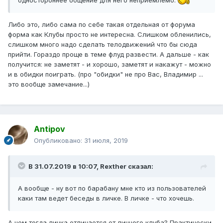
Либо это, либо сама по себе такая отдельная от форума
форма как Клубы просто не интересна. Слишком обленились,
слишком много надо сделать телодвижений что бы сюда
прийти. Гораздо проще в теме флуд развести. А дальше - как
получится: не заметят - и хорошо, заметят и накажут - можно
и в обидки поиграть. (про "обидки" не про Вас, Владимир ...
это вообще замечание...)
Antipov
Опубликовано:
31 июля, 2019
В 31.07.2019 в 10:07,
Rexther
сказал:
А вообще - ну вот по барабану мне кто из пользователей
каки там ведет беседы в личке. В личке - что хочешь.
А чем тогда личка отличается от личного клуба? Практически