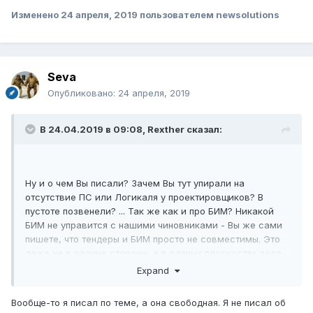
Изменено
24 апреля, 2019
пользователем newsolutions
Seva
Опубликовано:
24 апреля, 2019
В 24.04.2019 в 09:08,
Rexther
сказал:
Ну и о чем Вы писали? Зачем Вы тут упирали на
отсутствие ПС или Логикаля у проектировщиков? В
пустоте позвенели? ... Так же как и про БИМ? Никакой
БИМ не управится с нашими чиновниками - Вы же сами
пишете, что тендеры и БИМ просто не совместимы. Это
даже не в разные стороны, а в разных плоскостях дела-
то.
Expand
БИМ - новомодное ... типа импортозамещения и
Вообще-то я писал по теме, а она свободная. Я не писал об
цифровизации, словечко. ФЗ приняли ... Ну приняли -