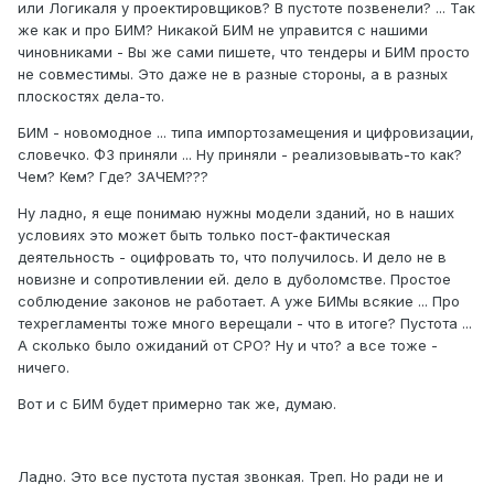
или Логикаля у проектировщиков? В пустоте позвенели? ... Так
же как и про БИМ? Никакой БИМ не управится с нашими
чиновниками - Вы же сами пишете, что тендеры и БИМ просто
не совместимы. Это даже не в разные стороны, а в разных
плоскостях дела-то.
БИМ - новомодное ... типа импортозамещения и цифровизации,
словечко. ФЗ приняли ... Ну приняли - реализовывать-то как?
Чем? Кем? Где? ЗАЧЕМ???
Ну ладно, я еще понимаю нужны модели зданий, но в наших
условиях это может быть только пост-фактическая
деятельность - оцифровать то, что получилось. И дело не в
новизне и сопротивлении ей. дело в дуболомстве. Простое
соблюдение законов не работает. А уже БИМы всякие ... Про
техрегламенты тоже много верещали - что в итоге? Пустота ...
А сколько было ожиданий от СРО? Ну и что? а все тоже -
ничего.
Вот и с БИМ будет примерно так же, думаю.
Ладно. Это все пустота пустая звонкая. Треп. Но ради не и