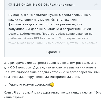
В 24.04.2019 в 09:08,
Rexther
сказал:
Ну ладно, я еще понимаю нужны модели зданий, но в
наших условиях это может быть только пост-
фактическая деятельность - оцифровать то, что
получилось. И дело не в новизне и сопротивлении ей.
дело в дуболомстве. Простое соблюдение законов не
работает. А уже БИМы всякие ... Про техрегламенты
тоже много верещали - что в итоге? Пустота ... А сколько
было ожиданий от СРО? Ну и что? а все тоже - ничего.
Expand
Это риторические вопросы заданные не в том разделе. Это
для СО.2 вопросы. Думаю, что ты сам знаешь на них ответы.
Всё это оцифрование сродни истории с энергосберегающими
лампочками, илбруковскими материалами и etc.
..... Удалено (самомодерация)
Хотя... Я вот всякий раз вздрагиваю, когда слышу слоган: "Это
наша страна".