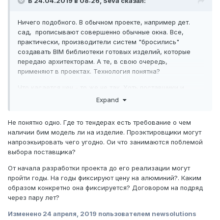
В 24.04.2019 в 08:26,
Seva
сказал:
Ничего подобного. В обычном проекте, например дет.
сад, прописывают совершенно обычные окна. Все,
практически, производители систем "бросились"
создавать BIM библиотеки готовых изделий, которые
передаю архитекторам. А те, в свою очередь,
применяют в проектах. Технология понятна?
Что касается цен - то же не так. Хоть поставщики и
пытаются хеджировать свои риски, однако от них
Expand
заказчики требуют в начале года, или сезона, или
другого отрезка времени (!) согласовать и
Не понятно одно. Где то тендерах есть требование о чем
ЗАФИКСИРОВАТЬ цену на товар. И никого не волнует, что
наличии бим модель ли на изделие. Проэктировщики могут
цена на LME может измениться в большую сторону....
напроэкьировать чего угодно. Ои что занимаются поблемой
выбора поставщика?
От начала разработки проекта до его реализации могут
пройти годы. На годы фиксируют цену на алюминий?. Каким
образом конкретно она фиксируется? Договором на подряд
через пару лет?
Изменено
24 апреля, 2019
пользователем newsolutions