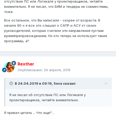
отсутствие ПС или Логикаля у проектировщиков, читайте
реализовывать-то как? Чем? Кем? Где? ЗАЧЕМ???
внимательно. Я не писал, что БИМ и тендеры не совместимы,
Ну ладно, я еще понимаю нужны модели зданий, но в
тоже.
наших условиях это может быть только пост-
Все остальное, что Вы написали - скорее от возраста. В
фактическая деятельность - оцифровать то, что
начале 90-х я все это слышал о САПР и АСУ от своих
получилось. И дело не в новизне и сопротивлении ей.
руководителей, которые считали эти направления пустым
дело в дуболомстве. Простое соблюдение законов не
времяпрепровождением. Но кто теперь не использует такие
работает. А уже БИМы всякие ... Про техрегламенты
программы, а?
тоже много верещали - что в итоге? Пустота ... А сколько
было ожиданий от СРО? Ну и что? а все тоже - ничего.
Вот и с БИМ будет примерно так же, думаю.
Rexther
Опубликовано:
24 апреля, 2019
Ладно. Это все пустота пустая звонкая. Треп. Но ради не
и тема ... так, что - огонь!
В 24.04.2019 в 09:19,
Seva
сказал:
Я не писал об отсутствие ПС или Логикаля у
проектировщиков, читайте внимательно.
Я привел цитаты ... Что еще? ..