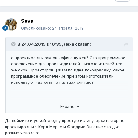
Seva
Опубликовано:
24 апреля, 2019
В 24.04.2019 в 10:39,
Леха
сказал:
а проектировщикам он нафига нужен? Это программное
обеспечение для производителей - изготовителей тех
же окон. Проектировщикам по идее по-барабану. какое
программное обеспечение при этом изготовители
используют (да хоть на пальцах считают)
для проектировщиков, для сметчиков должны быть
Expand
другие продукты. для заказчика входной ценой будет не
цена профиля или шурупа, а цена готового изделия.
Да поймите и усвойте одну простую истину: архитектор не
проектировщик. Карл Маркс и Фридрих Энгельс это два
разных человека.