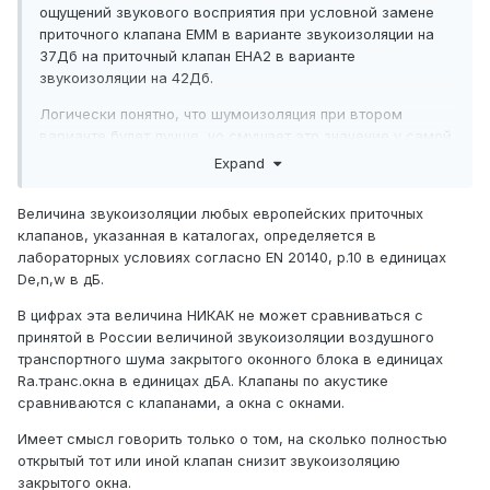
ощущений звукового восприятия при условной замене
приточного клапана EMM в варианте звукоизоляции на
37Дб на приточный клапан EHA2 в варианте
звукоизоляции на 42Дб.
Логически понятно, что шумоизоляция при втором
варианте будет лучше, но смущает это значение у самой
конструкции окна, которое, на мой взгляд, редко
Expand
переваливает за заявленные 37Дб, да и площадь
клапана не так велика...Хотелось бы увидеть реальные
Величина звукоизоляции любых европейских приточных
отзывы тех, кто своими ушами мог проверить
клапанов, указанная в каталогах, определяется в
существование различий.
лабораторных условиях согласно EN 20140, р.10 в единицах
De,n,w в дБ.
В цифрах эта величина НИКАК не может сравниваться с
принятой в России величиной звукоизоляции воздушного
транспортного шума закрытого оконного блока в единицах
Rа.транс.окна в единицах дБА. Клапаны по акустике
сравниваются с клапанами, а окна с окнами.
Имеет смысл говорить только о том, на сколько полностью
открытый тот или иной клапан снизит звукоизоляцию
закрытого окна.