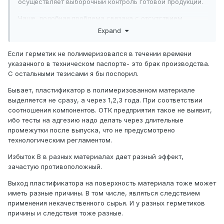
осуществляет выборочный контроль готовой продукции.
Чаще, подобная проблема связана с отсутствием
обслуживанием экструдера, чем браком производителя.
Expand
Большое количество комп "В" приводит к тому, что
герметик вообще не полимеризуется никогда, пропуски
Если герметик не полимеризовался в течении времени
в работе клапанов экструдера приводят к аналогичным
указанного в техническом паспорте- это брак производства.
проблемам..
С остальными тезисами я бы поспорил.
Избыток пластификатора- это нарушение условий
Бывает, пластификатор в полимеризованном материале
хранения. Если у Вас герметик пришёл со слоем
выделяется не сразу, а через 1,2,3 года. При соответствии
прозрачной жидкости в А или В компоненте- смело
соотношения компонентов. ОТК предприятия такое не выявит,
возвращайте продавцу. Выступления пластификатора в
ибо тесты на адгезию надо делать через длительные
готовом герметике практически невозможны.
промежутки после выпуска, что не предусмотрено
технологическим регламентом.
В своё время наблюдал выступление пластификатора на
компоненте А, даже на Кёмерлинг GD 116, так что от
Избыток В в разных материалах дает разный эффект,
этого никто не застрахован.
зачастую противоположный.
Выход пластификатора на поверхность материала тоже может
иметь разные причины. В том числе, являться следствием
применения некачественного сырья. И у разных герметиков
причины и следствия тоже разные.