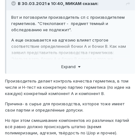
В 30.03.2021 в 10:40,
МИКАМ
сказал:
Вот и поговорили производитель сп с производителем
герметиков. "Стеклопакет - предмет темный и
обследованию не подлежит".
А еще оказывается на адгезию влияет строгое
соответствие определенной бочки А и бочки В. Как нам
заявил представитель производства герметиков:
"Нельзя взять бочку А и бочку В одного и того же
производителя, но с другого поддона". Производитель
Expand
герметиков поставляет поставщику бочки парами, а
поставщик продал производителю стеклопакетов бочку
Производитель делает контроль качества герметика, в том
А из одной пары, а бочку В из другой. Производитель
числе и Н-тест на конкретную партию герметика (по идее на
утверждает, что у него герметик не липнет в рамке и
каждую) конкретный компонент А и компонент В.
стеклу, а поставщик отмахивается: "Это у вас
оборудование барахлит". Только приезд представителя
Причина- в сырье для производства, которое тоже имеет
выявил подобный нюанс.
свои партии и определённые допуски.
Но при этом смешивание компонентов из различных партий
всё равно должно происходить штатно (время
полимеризации, адгезия, твёрдость по Шор и прочее).