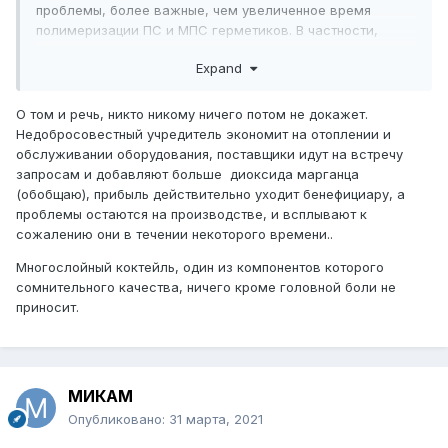
проблемы, более важные, чем увеличенное время
полимеризации ПС и МПС герметиков. В частности,
увеличенную разницу давлений при эксплуатации. Если
Expand
добавить чудо сита и чудо герметики, получается такой
компот, в котором потом ни одна лаборатория не
разберется
О том и речь, никто никому ничего потом не докажет.
Недобросовестный учредитель экономит на отоплении и
обслуживании оборудования, поставщики идут на встречу
запросам и добавляют больше диоксида марганца
(обобщаю), прибыль действительно уходит бенефициару, а
проблемы остаются на производстве, и всплывают к
сожалению они в течении некоторого времени..
Многослойный коктейль, один из компонентов которого
сомнительного качества, ничего кроме головной боли не
приносит.
МИКАМ
Опубликовано:
31 марта, 2021