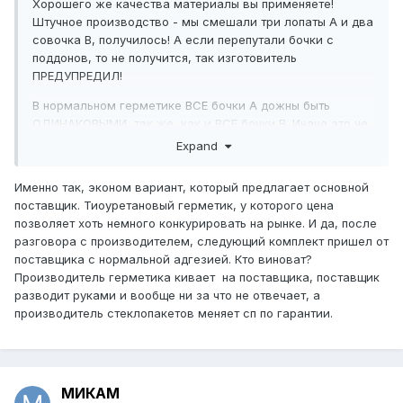
Хорошего же качества материалы вы применяете!
Штучное производство - мы смешали три лопаты А и два
совочка В, получилось! А если перепутали бочки с
поддонов, то не получится, так изготовитель
ПРЕДУПРЕДИЛ!
В нормальном герметике ВСЕ бочки А дожны быть
ОДИНАКОВЫМИ, так же, как и ВСЕ бочки В. Иначе это не
герметик... И не может быть "зимнего" и "летнего"
Expand
вариантов герметика, это могут быть только разные
продукты с разной маркировкой.
Именно так, эконом вариант, который предлагает основной
поставщик. Тиоуретановый герметик, у которого цена
позволяет хоть немного конкурировать на рынке. И да, после
разговора с производителем, следующий комплект пришел от
поставщика с нормальной адгезией. Кто виноват?
Производитель герметика кивает на поставщика, поставщик
разводит руками и вообще ни за что не отвечает, а
производитель стеклопакетов меняет сп по гарантии.
МИКАМ