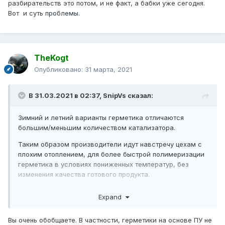
разбирательств это потом, и не факт, а бабки уже сегодня.
Вот и суть проблемы.
TheKogt
Опубликовано:
31 марта, 2021
В 31.03.2021 в 02:37,
SnipVs
сказал:
Зимний и летний варианты герметика отличаются
большим/меньшим количеством катализатора.
Таким образом производители идут навстречу цехам с
плохим отоплением, для более быстрой полимеризации
герметика в условиях пониженных температур, без
изменения качества готового продукта.
Потому что стеклопакетчики зачастую начинают
Expand
увеличивать пропорцию компонента В в экструдере, что
в свою очередь ведёт к излишней твёрдости
Вы очень обобщаете. В частности, герметики на основе ПУ не
полимеризованной смеси, и как следствие к появлению