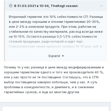
В 31.03.2021 в 10:34,
TheKogt
сказал:
Вторичный герметик это 10% себестоимости СП. Разница
в цене между хорошим и плохим герметиками 20-30%,
или 2-3% в конечном продукте. При этом, работая на
стабильном по качеству материале, расход всегда ниже
на 10-15%. Остается разница 0,5-1,5% себестоимости
готовой продукции, ради которой и идет торг.
Стеклопакетная линия приносит хозяину 10-15 млн. руб. в
год, из которых 2-3 млн это разница между хорошим и
Expand
плохим. Все трудности достаются персоналу, а маржа
бенефициару. Возможные риски последующих
разбирательств это потом, и не факт, а бабки уже
Почему то у нас разница в цене между модифицированным и
сегодня. Вот и суть проблемы.
хорошим герметиком одного и того же производителя 40 %,
или у нас просто не те поставщики. Соглашусь, что в СПб
выбор поставщиков наверно побольше, чем у нас. А суть
проблемы в конкурентности, и демпинге, и в снижении
гарантийных сроков, и еще во многом другом.