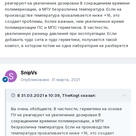
реагируют на увеличение дозировки В сокращением времени
микротрещин и разрывов герметика в готовом изделии
полимеризации, а МПУ безразлична температура. Если на
в процессе его эксплуатации в течении гарантийного
производстве температура проваливается ниже +16, это
периода.
создает проблемы, более важные, чем увеличенное время
Маркировка такого продукта может не отличаться, если
полимеризации ПС и МПС герметиков. В частности,
в условиях производства ТУ, СО, прописан процесс с
увеличенную разницу давлений при эксплуатации. Если
большими допусками. По факту мы имеем один и тот же
добавить чудо сита и чудо герметики, получается такой
продукт с колебаниями времени застывания в пределах
компот, в котором потом ни одна лаборатория не разберется
указанных в техпаспорте. Но чаще всего есть отметка на
этикетке ( знак, либо цветовая дифференциация)
Все понимают, что время застывания герметика,
SnipVs
зависит от внешних факторов, таких как температура
окружающей среды, влажность и прочее.
Опубликовано:
31 марта, 2021
В 31.03.2021 в 10:39,
TheKogt
сказал:
Вы очень обобщаете. В частности, герметики на основе
ПУ не реагируют на увеличение дозировки В
сокращением времени полимеризации, а МПУ
безразлична температура. Если на производстве
температура проваливается ниже +16, это создает