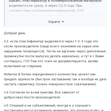
Бывает, пластификатор в полимеризованном материале
выделяется не сразу, а через 1,2,3 года. При
соответствии соотношения компонентов. ОТК
предприятия такое не выявит, ибо тесты на адгезию надо
делать через длительные промежутки после выпуска,
Expand
что не предусмотрено технологическим регламентом.
Добрый день.
Избыток В в разных материалах дает разный эффект,
зачастую противоположный.
п.2. если пластификатор выделяется через 1-2-3 года это
косяк производителя (чаще всего экономия на сырье или
Выход пластификатора на поверхность материала тоже
нарушение техпроцесса). Тесты на адгезию через длительные
может иметь разные причины. В том числе, являться
промежутки после выпуска делать нереально, и тут я с Вами
следствием применения некачественного сырья. И у
соглашусь, ГОСТом это тоже не документируется, кроме
разных герметиков причины и следствия тоже разные.
испытания на старение.
Я считаю, в значительной мере избежать проблем
Избыток В более определённого количества, может как
можно только использованием качественных
придать хрупкости (быстрое застывание) так и вообще не дать
герметиков. Все, включая производителей и продавцов,
застыть герметику (только поверхностное схватывание).
прекрасно осведомлены о подводных камнях своих
материалов, но при встречах приводят единственный
п.4 Согласен по всем пунктам. Всё зависит от
аргумент: "все работают, проблем нет". Это вранье и
добросовестности производителя.
есть первоисточник всех бед.
п.5 Спорный и не субъективный, иногда и у хорошего
поставщика могут возникнуть моменты- это производство, и