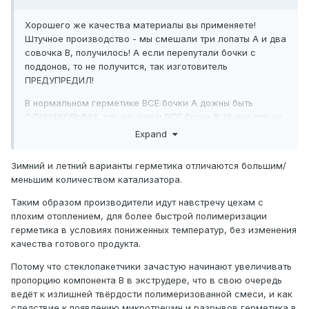
Хорошего же качества материалы вы применяете!
Штучное производство - мы смешали три лопаты А и два
совочка В, получилось! А если перепутали бочки с
поддонов, то не получится, так изготовитель
ПРЕДУПРЕДИЛ!
В нормальном герметике ВСЕ бочки А дожны быть
ОДИНАКОВЫМИ, так же, как и ВСЕ бочки В. Иначе это не
герметик... И не может быть "зимнего" и "летнего"
Expand
вариантов герметика, это могут быть только разные
продукты с разной маркировкой.
Зимний и летний варианты герметика отличаются большим/
меньшим количеством катализатора.
Таким образом производители идут навстречу цехам с
плохим отоплением, для более быстрой полимеризации
герметика в условиях пониженных температур, без изменения
качества готового продукта.
Потому что стеклопакетчики зачастую начинают увеличивать
пропорцию компонента В в экструдере, что в свою очередь
ведёт к излишней твёрдости полимеризованной смеси, и как
следствие к появлению микротрещин и разрывов герметика в