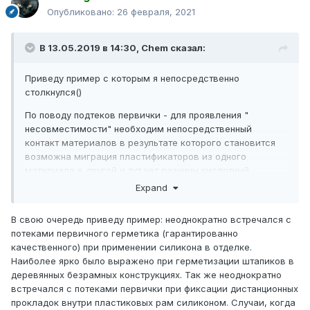
Опубликовано:
26 февраля, 2021
В 13.05.2019 в 14:30,
Chem
сказал:
Приведу пример с которым я непосредственно
столкнулся()
По поводу подтеков первички - для проявления "
несовместимости" необходим непосредственный
контакт материалов в результате которого становится
возможна миграция пластификаторов из одного
материала в другой и тут нет разницы кислотный
силикон или нейтральный. В результате этой миграции
Expand
один материал "плывет (если он термопластичный, как
полиизобутилен) " другой охрупчивается.
В свою очередь приведу пример: неоднократно встречался с
потеками первичного герметика (гарантированно
Пары воды с содержанием уксусной кислоты
качественного) при применении силикона в отделке.
(образуется при вулканизации уксусных силиконов)
Наиболее ярко было выражено при герметизации штапиков в
могут повлиять только на карбонатный наполнитель во
деревянных безрамных конструкциях. Так же неоднократно
вторичке (полимеры ПС, ПУ, ПИБ относительно стойки к
встречался с потеками первички при фиксации дистанционных
кислотам) , но концентрация их настолько мизерна, что
прокладок внутри пластиковых рам силиконом. Случаи, когда
эффект будет скорей всего незаметен.