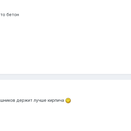
это бетон
лашников держит лучше кирпича