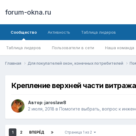
forum-okna.ru
Сообщество
Активность
Таблица лидеров
Таблица лидеров
Пользователи в сети
Наша команда
Главная
Для покупателей окон, конечных потребителей
По
Крепление верхней части витраж
Автор:
jaroslaw8
2 июля, 2018
в
Помогите выбрать, вопрос к инже
1
2
ВПЕРЁД
Страница 1 из 2