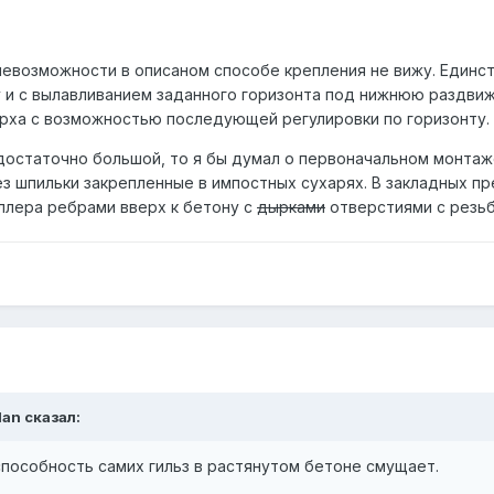
невозможности в описаном способе крепления не вижу. Единст
 и с вылавливанием заданного горизонта под нижнюю раздвижк
рха с возможностью последующей регулировки по горизонту.
достаточно большой, то я бы думал о первоначальном монтаже
з шпильки закрепленные в импостных сухарях. В закладных пр
еллера ребрами вверх к бетону с
дырками
отверстиями с резьбо
dan
сказал:
способность самих гильз в растянутом бетоне смущает.