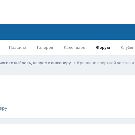
Правила
Галерея
Календарь
Форум
Клубы
могите выбрать, вопрос к инженеру
Крепление верхней части в
а
неру